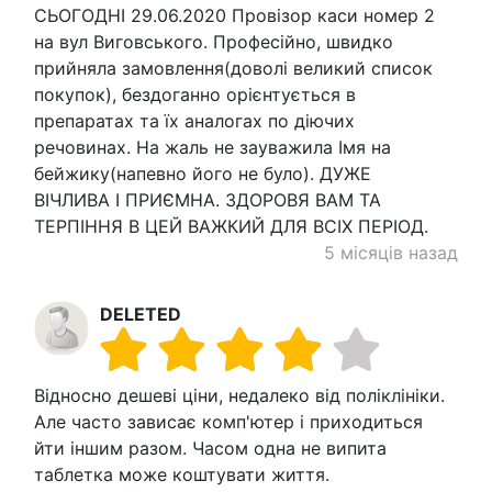
СЬОГОДНІ 29.06.2020 Провізор каси номер 2
на вул Виговського. Професійно, швидко
прийняла замовлення(доволі великий список
покупок), бездоганно орієнтується в
препаратах та їх аналогах по діючих
речовинах. На жаль не зауважила Імя на
бейжику(напевно його не було). ДУЖЕ
ВІЧЛИВА І ПРИЄМНА. ЗДОРОВЯ ВАМ ТА
ТЕРПІННЯ В ЦЕЙ ВАЖКИЙ ДЛЯ ВСІХ ПЕРІОД.
5 місяців назад
DELETED
Відносно дешеві ціни, недалеко від поліклініки.
Але часто зависає комп'ютер і приходиться
йти іншим разом. Часом одна не випита
таблетка може коштувати життя.