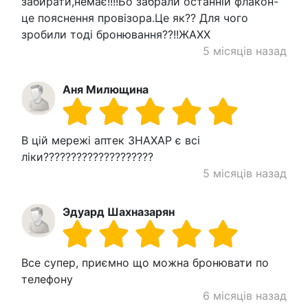
забирати,немає!!!!Бо забрали останній флакон-
це пояснення провізора.Це як?? Для чого
зробили тоді бронювання??!!ЖАХХ
5 місяців назад
Аня Милющина
В цій мережі аптек ЗНАХАР є всі
ліки????????????????????
5 місяців назад
Эдуард Шахназарян
Все супер, приємно що можна бронювати по
телефону
6 місяців назад