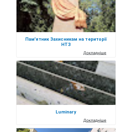
Пам'ятник Захисникам на території
НТЗ
Докладніше
Luminary
Докладніше