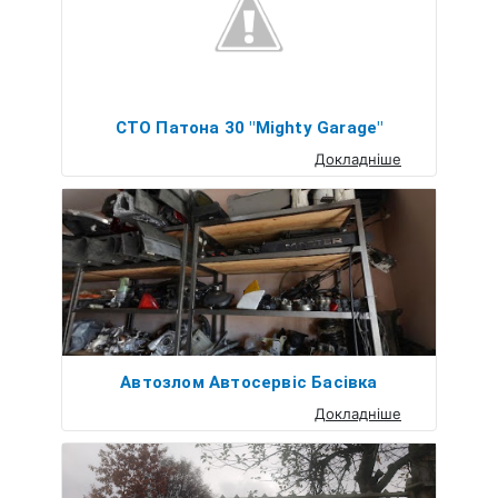
СТО Патона 30 "Mighty Garage"
Докладніше
Автозлом Автосервіс Басівка
Докладніше