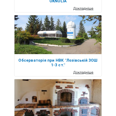
OKNOLIA
Докладніше
Обсерваторія при НВК "Лозівській ЗОШ
1-3 ст."
Докладніше