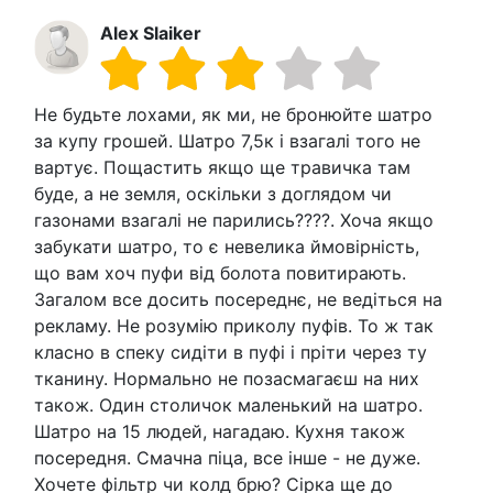
Alex Slaiker
Не будьте лохами, як ми, не бронюйте шатро
за купу грошей. Шатро 7,5к і взагалі того не
вартує. Пощастить якщо ще травичка там
буде, а не земля, оскільки з доглядом чи
газонами взагалі не парились????. Хоча якщо
забукати шатро, то є невелика ймовірність,
що вам хоч пуфи від болота повитирають.
Загалом все досить посереднє, не ведіться на
рекламу. Не розумію приколу пуфів. То ж так
класно в спеку сидіти в пуфі і пріти через ту
тканину. Нормально не позасмагаєш на них
також. Один столичок маленький на шатро.
Шатро на 15 людей, нагадаю. Кухня також
посередня. Смачна піца, все інше - не дуже.
Хочете фільтр чи колд брю? Сірка ще до