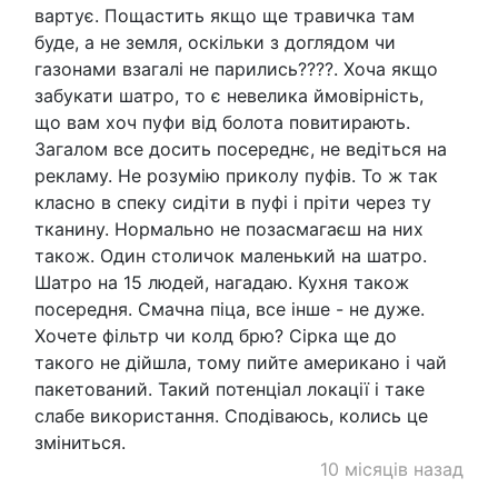
вартує. Пощастить якщо ще травичка там
буде, а не земля, оскільки з доглядом чи
газонами взагалі не парились????. Хоча якщо
забукати шатро, то є невелика ймовірність,
що вам хоч пуфи від болота повитирають.
Загалом все досить посереднє, не ведіться на
рекламу. Не розумію приколу пуфів. То ж так
класно в спеку сидіти в пуфі і пріти через ту
тканину. Нормально не позасмагаєш на них
також. Один столичок маленький на шатро.
Шатро на 15 людей, нагадаю. Кухня також
посередня. Смачна піца, все інше - не дуже.
Хочете фільтр чи колд брю? Сірка ще до
такого не дійшла, тому пийте американо і чай
пакетований. Такий потенціал локації і таке
слабе використання. Сподіваюсь, колись це
зміниться.
10 місяців назад