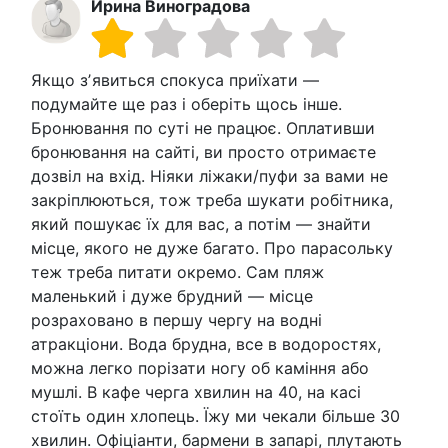
Ирина Виноградова
Якщо зʼявиться спокуса приїхати —
подумайте ще раз і оберіть щось інше.
Бронювання по суті не працює. Оплативши
бронювання на сайті, ви просто отримаєте
дозвіл на вхід. Ніяки ліжаки/пуфи за вами не
закріплюються, тож треба шукати робітника,
який пошукає їх для вас, а потім — знайти
місце, якого не дуже багато. Про парасольку
теж треба питати окремо. Сам пляж
маленький і дуже брудний — місце
розраховано в першу чергу на водні
атракціони. Вода брудна, все в водоростях,
можна легко порізати ногу об каміння або
мушлі. В кафе черга хвилин на 40, на касі
стоїть один хлопець. Їжу ми чекали більше 30
хвилин. Офіціанти, бармени в запарі, плутають