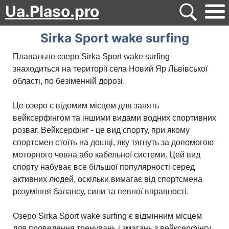
Ua.Plaso.pro
Sirka Sport wake surfing
Плавальне озеро Sirka Sport wake surfing
знаходиться на території села Новий Яр Львівської
області, по безіменній дорозі.
Це озеро є відомим місцем для занять
вейксерфінгом та іншими видами водних спортивних
розваг. Вейксерфінг - це вид спорту, при якому
спортсмен стоїть на дошці, яку тягнуть за допомогою
моторного човна або кабельної системи. Цей вид
спорту набуває все більшої популярності серед
активних людей, оскільки вимагає від спортсмена
розуміння балансу, сили та певної вправності.
Озеро Sirka Sport wake surfing є відмінним місцем
для проведення тренувань і змагань з вейксерфінгу.