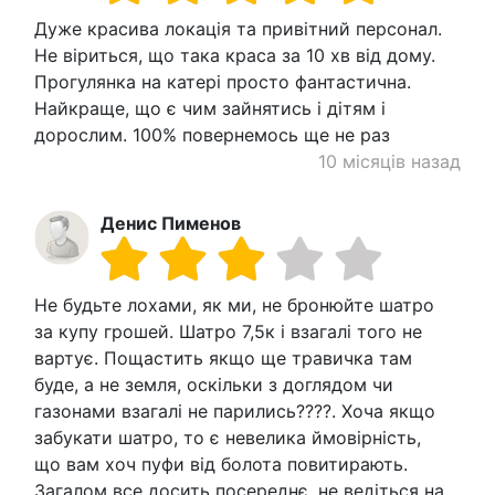
Дуже красива локація та привітний персонал.
Не віриться, що така краса за 10 хв від дому.
Прогулянка на катері просто фантастична.
Найкраще, що є чим зайнятись і дітям і
дорослим. 100% повернемось ще не раз
10 місяців назад
Денис Пименов
Не будьте лохами, як ми, не бронюйте шатро
за купу грошей. Шатро 7,5к і взагалі того не
вартує. Пощастить якщо ще травичка там
буде, а не земля, оскільки з доглядом чи
газонами взагалі не парились????. Хоча якщо
забукати шатро, то є невелика ймовірність,
що вам хоч пуфи від болота повитирають.
Загалом все досить посереднє, не ведіться на