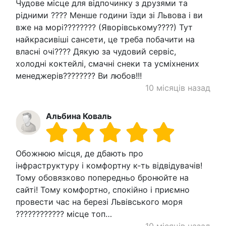
Чудове місце для відпочинку з друзями та
рідними ???? Менше години їзди зі Львова і ви
вже на морі???????? (Яворівському????) Тут
найкрасивіші сансети, це треба побачити на
власні очі???? Дякую за чудовий сервіс,
холодні коктейлі, смачні снеки та усміхнених
менеджерів???????? Ви любов!!!
10 місяців назад
Альбина Коваль
Обожнюю місця, де дбають про
інфраструктуру і комфортну к-ть відвідувачів!
Тому обовязково попередньо бронюйте на
сайті! Тому комфортно, спокійно і приємно
провести час на березі Львівського моря
???????????? місце топ…
10 місяців назад