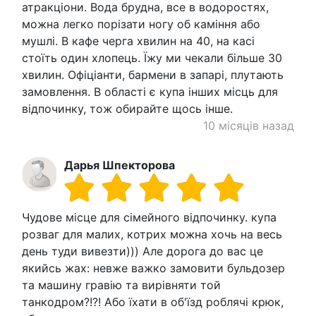
атракціони. Вода брудна, все в водоростях,
можна легко порізати ногу об каміння або
мушлі. В кафе черга хвилин на 40, на касі
стоїть один хлопець. Їжу ми чекали більше 30
хвилин. Офіціанти, бармени в запарі, плутають
замовлення. В області є купа інших місць для
відпочинку, тож обирайте щось інше.
10 місяців назад
Дарья Шпекторова
Чудове місце для сімейного відпочинку. купа
розваг для малих, котрих можна хочь на весь
день туди вивезти))) Але дорога до вас це
якийсь жах: невже важко замовити бульдозер
та машину гравію та вирівняти той
танкодром?!?! Або їхати в об'їзд роблячі крюк,