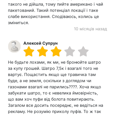
такого не дійшла, тому пийте американо і чай
пакетований. Такий потенціал локації і таке
слабе використання. Сподіваюсь, колись це
зміниться.
10 місяців назад
Алексей Супрун
Не будьте лохами, як ми, не бронюйте шатро
за купу грошей. Шатро 7,5к і взагалі того не
вартує. Пощастить якщо ще травичка там
буде, а не земля, оскільки з доглядом чи
газонами взагалі не парились????. Хоча якщо
забукати шатро, то є невелика ймовірність,
що вам хоч пуфи від болота повитирають.
Загалом все досить посереднє, не ведіться на
рекламу. Не розумію приколу пуфів. То ж так