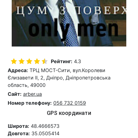
Рейтинг:
4.3
Адреса:
ТРЦ МОСТ-Cити, вул.Королеви
Єлизавети ІІ, 2, Дніпро, Дніпропетровська
область, 49000
Сайт:
arber.ua
Номер телефону:
056 732 0159
GPS координати
Широта:
48.4666573
Довгота:
35.0505414