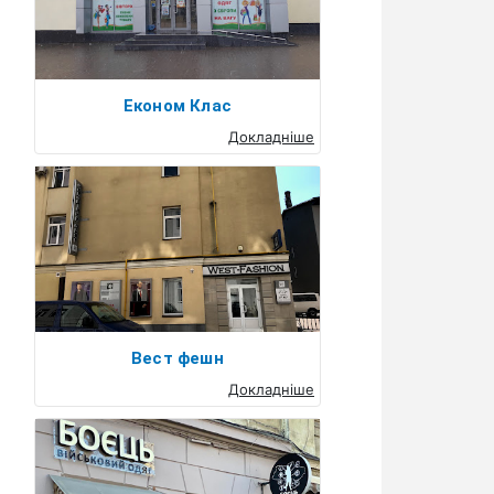
Економ Клас
Докладніше
Вест фешн
Докладніше