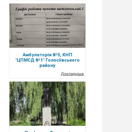
Амбулаторія №5, КНП
"ЦПМСД №1" Голосіївського
району
Докладніше