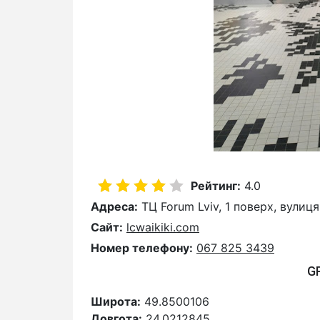
Рейтинг:
4.0
Адреса:
ТЦ Forum Lviv, 1 поверх, вулиця
Сайт:
lcwaikiki.com
Номер телефону:
067 825 3439
G
Широта:
49.8500106
Довгота:
24.0212845