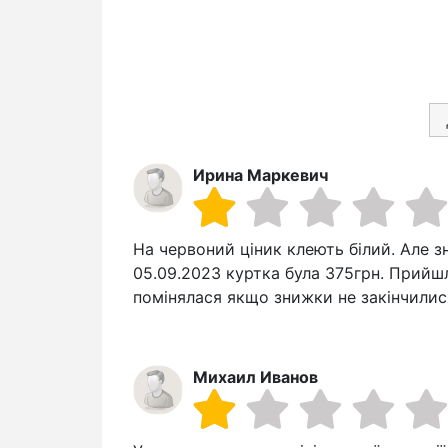
Ирина Маркевич
На червоний ціник клеють білий. Але з
05.09.2023 куртка була 375грн. Прийшл
помінялася якщо знижки не закінчилися
Михаил Иванов