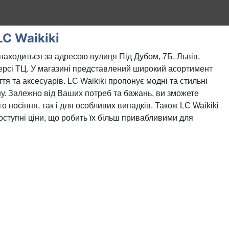
LC Waikiki
знаходиться за адресою вулиця Під Дубом, 7Б, Львів,
ерсі ТЦ. У магазині представлений широкий асортимент
ття та аксесуарів. LC Waikiki пропонує модні та стильні
ону. Залежно від Ваших потреб та бажань, ви зможете
о носіння, так і для особливих випадків. Також LC Waikiki
 доступні ціни, що робить їх більш привабливими для