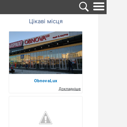
Цікаві місця
ObnovaLux
Докладніше