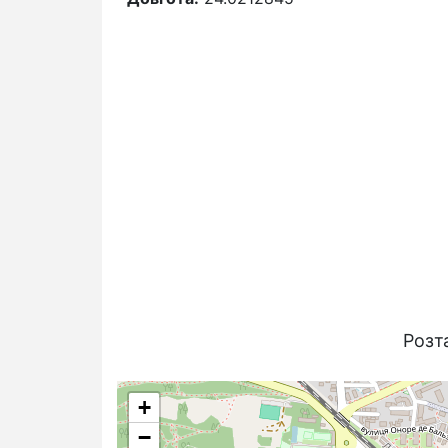
Розт
+
−