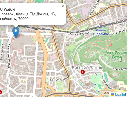
×
C Waikiki
1 поверх, вулиця Під Дубом, 7Б,
а область, 79000
Leaflet