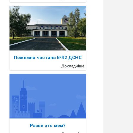
Пожежна частина №42 ДСНС
Докладніше
Разве это мем?