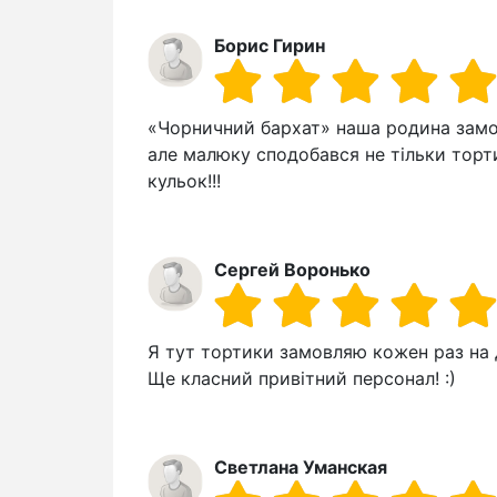
Борис Гирин
«Чорничний бархат» наша родина замов
але малюку сподобався не тільки торт
кульок!!!
Сергей Воронько
Я тут тортики замовляю кожен раз на 
Ще класний привітний персонал! :)
Светлана Уманская