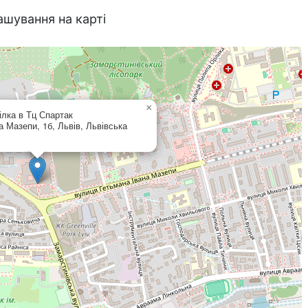
ашування на карті
×
ілка в Тц Спартак
 Мазепи, 1б, Львів, Львівська