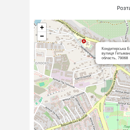
Розт
+
−
Кондитерська Б
вулиця Гетьмана
область, 79068