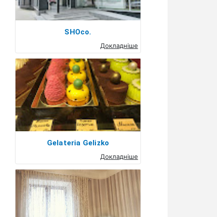
SHOco.
Докладніше
Gelateria Gelizko
Докладніше