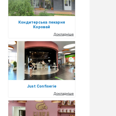
Кондитерська пекарня
Коровай
Докладніше
Just Confiserie
Докладніше