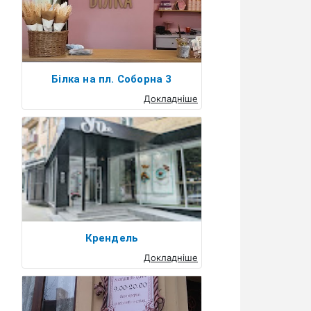
Білка на пл. Соборна 3
Докладніше
Крендель
Докладніше