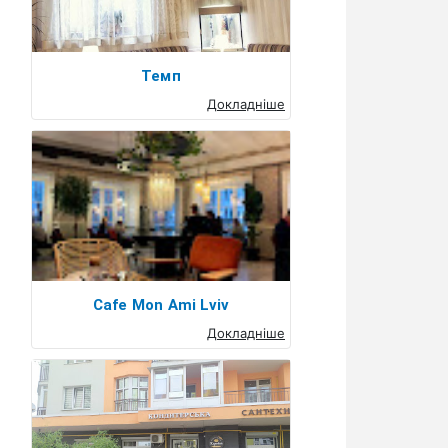
Темп
Докладніше
Cafe Mon Ami Lviv
Докладніше