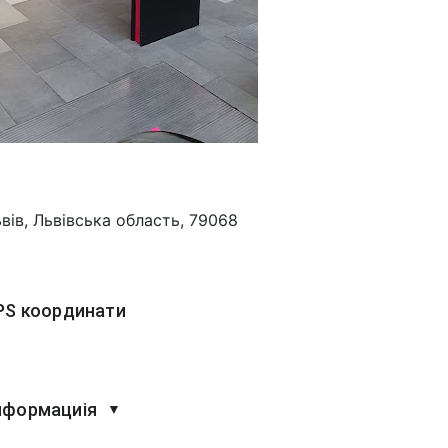
вів, Львівська область, 79068
PS координати
нформациія
▼