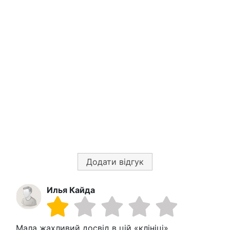
Додати відгук
Илья Кайда
Мала жахливий досвід в цій «клініці».