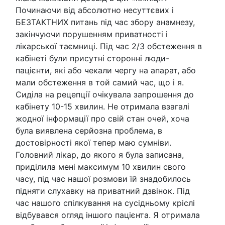
Починаючи від абсолютно несуттєвих і
БЕЗТАКТНИХ питань під час збору анамнезу,
закінчуючи порушенням приватності і
лікарської таємниці. Під час 2/3 обстеження в
кабінеті були присутні сторонні люди-
пацієнти, які або чекали чергу на апарат, або
мали обстеження в той самий час, що і я.
Сиділа на рецепції очікувала запрошення до
кабінету 10-15 хвилин. Не отримала взагалі
жодної інформації про свій стан очей, хоча
була виявлена серйозна проблема, в
достовірності якої тепер маю сумніви.
Головний лікар, до якого я була записана,
приділила мені максимум 10 хвилин свого
часу, під час нашої розмови їй знадобилось
підняти слухавку на приватний дзвінок. Під
час нашого спілкування на сусідньому кріслі
відбувався огляд іншого пацієнта. Я отримала