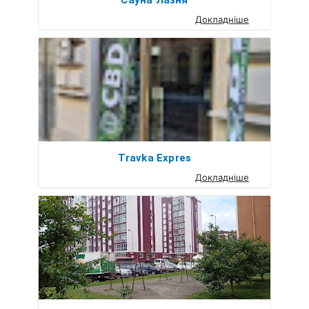
Сауна Лазня
Докладніше
Travka Expres
Докладніше