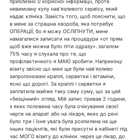
приблизно 0 корисної інформації, проте
невимовну купу навʼязливого сервісу, який
надає клініка. Замість того, щоб пояснити, що
в мене за страшна хвороба, яка потребує
ОПЕРАЦІЇ, бо я можу ОСЛІПНУТИ, мене
намагалися записати на процедури «от прям
щоб вже можна було піти одразу». загалом
75% часу я слухала про те, що
профілактичного я МАЮ зробити. Наприкінці
візиту звісно що мені ще були навʼязливо
запропоновані краплі, серветки і вітаміни,
ясно що дорогі. За краплі і серветки я
заплатила майже таку саму суму, що за цей
«безцінний» огляд. Мій запис тривав 2 години,
з яких половина часу була очікування своєї
черги на апарат або на лікаря, яких до речі
було три і їхня увага була розпилена на ще
інших пацієнтів, які були присутні в кабінеті під
час МОГО візиту до клініки. через це лікар, до