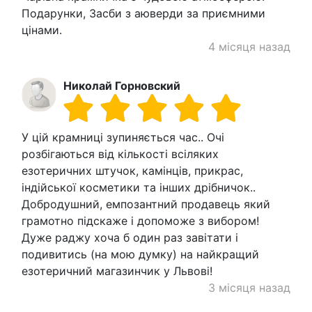
Подарунки, Засби з аюверди за приємними
цінами.
4 місяця назад
Николай Горновский
У цій крамниці зупиняється час.. Очі
розбігаються від кількості всіляких
езотеричних штучок, камінців, прикрас,
індійської косметики та інших дрібничок..
Добродушний, емпозантний продавець який
грамотно підскаже і допоможе з вибором!
Дуже раджу хоча б один раз завітати і
подивитись (на мою думку) на найкращий
езотеричний магазинчик у Львові!
3 місяця назад