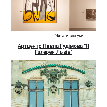
Читати відгуки
Артцентр Павла Гудімова "Я
Галерея Львів"