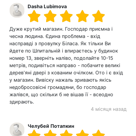
Dasha Lubimova
Дуже крутий магазин. Господар приємна і
чесна людина. Єдина проблема - вхід
насправді з провулку Біласа. Як тільки Ви
йдете по Шпитальній і впираєтесь у будинок
номер 13, зверніть наліво, подолайте 10-15
метрів, подивіться направо - побачите великі
дерев'яні двері з кованим очілком. Ото і є вхід
у магазин. Вивіску нажаль зривають якісь
недобросовісні громадяни, бо господар
жалівся, що скільки б не вішав її - всеодно
здирають.
4 місяця назад
Челубей Потапкин