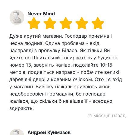
Never Mind
Дуже крутий магазин. Господар приємна і
чесна людина. Єдина проблема - вхід
насправді з провулку Біласа. Як тільки Ви
йдете по Шпитальній і впираєтесь у будинок
номер 13, зверніть наліво, подолайте 10-15
метрів, подивіться направо - побачите великі
дерев'яні двері з кованим очілком. Ото і є вхід
у магазин. Вивіску нажаль зривають якісь
недобросовісні громадяни, бо господар
жалівся, що скільки б не вішав її - всеодно
здирають.
11 місяців назад
Андрей Куймазов