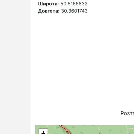
Широта:
50.5166832
Довгота:
30.3601743
Розт
+