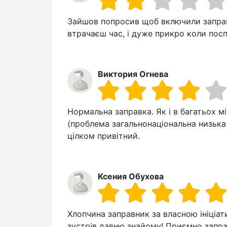
Зайшов попросив щоб включили заправк
втрачаєш час, і дуже прикро коли посп
Виктория Огнева
Нормальна заправка. Як і в багатьох мі
(проблема загальнонаціональна низька
цілком привітний.
Ксения Обухова
Хлопчина заправник за власною ініціат
зустрів давню знайому! Приємно запра