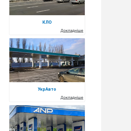
КЛО
Докладніше
УкрАвто
Докладніше