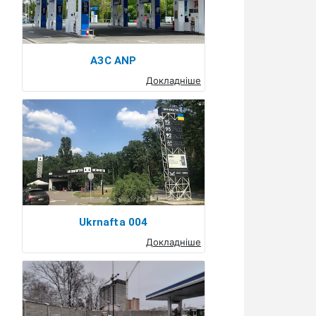
АЗС ANP
Докладніше
Ukrnafta 004
Докладніше