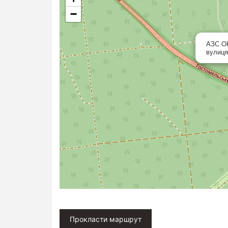
−
АЗС O
вулиця
Прокласти маршрут