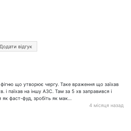
Додати відгук
 фігню що утворює чергу. Таке враження що заїхав
. і паїхав на іншу АЗС. Там за 5 хв заправився і
 як фаст-фуд, зробіть як мак…
4 місяця назад