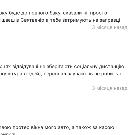
у буде до повного баку, сказали ні, просто
ішаєш в Святвечір а тебе затримують на заправці
3 місяця назад
сцях відвідувачі не зберігають соціальну дистанцію
 культура людей), персонал зауважень не робить і
3 місяця назад
ивою протер вікна мого авто, а також за касою
вився!!