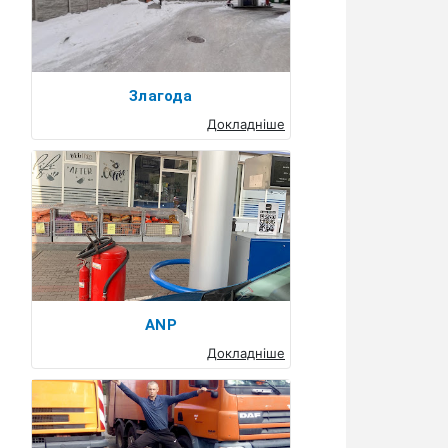
Злагода
Докладніше
ANP
Докладніше