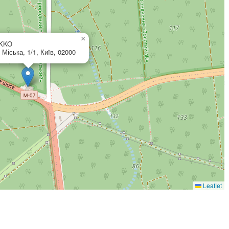
×
KKO
 Міська, 1/1, Київ, 02000
Leaflet