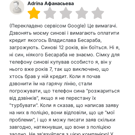
Adrina Αфанасьева
(Перекладено сервісом Google) Це вимагачі.
Дзвонять моєму синові і вимагають оплатити
кредит якогось Владислава Бесараба,
загрожують. Синові 12 років, він боїться. Ні я,
ні син, ніякого Бесараба не знаємо. Сімку для
телефону синові купував особисто я, він у
нього вже років 7, так що виключено, що
хтось брав у ній кредит. Коли я почав
дзвонити їм на гарячу лінію, стали
погрожувати, що телефон сина "розжариться
від дзвінків", якщо я не перестану їх
"турбувати". Коли я сказав, що написав заяву
на них в поліцію, вони відповіли, що це "мої
проблеми", і що я можу писати заяв скільки
завгодно, натякнувши, що вони з поліцією
заодно. Не зв'язуйтеся з цією компанією! У