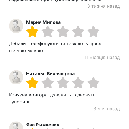
3 тижня назад
Мария Милова
Дебили. Телефонують та гавкають щось
псячою мовою.
11 місяців назад
Наталья Вихлянцева
Кончєна контора, дзвонять і дзвонять,
тупорилі
3 дня назад
Яна Рымкевич