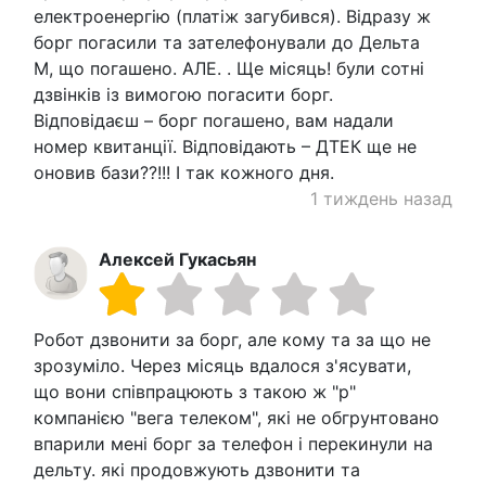
електроенергію (платіж загубився). Відразу ж
борг погасили та зателефонували до Дельта
М, що погашено. АЛЕ. . Ще місяць! були сотні
дзвінків із вимогою погасити борг.
Відповідаєш – борг погашено, вам надали
номер квитанції. Відповідають – ДТЕК ще не
оновив бази??!!! І так кожного дня.
1 тиждень назад
Алексей Гукасьян
Робот дзвонити за борг, але кому та за що не
зрозуміло. Через місяць вдалося з'ясувати,
що вони співпрацюють з такою ж "р"
компанією "вега телеком", які не обгрунтовано
впарили мені борг за телефон і перекинули на
дельту. які продовжують дзвонити та