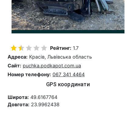
Рейтинг:
1.7
Адреса:
Красів, Львівська область
Сайт:
puchka.podkapot.com.ua
Номер телефону:
067 341 4464
GPS координати
Широта:
49.6167764
Довгота:
23.9962438