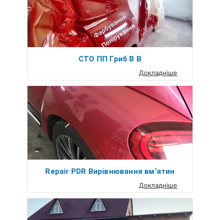
СТО ПП Гриб В В
Докладніше
Repair PDR Вирівнювання вм‘ятин
Докладніше