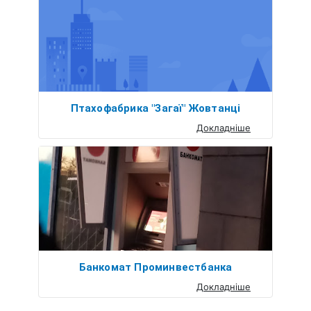
Птахофабрика "Загаї" Жовтанці
Докладніше
Банкомат Проминвестбанка
Докладніше