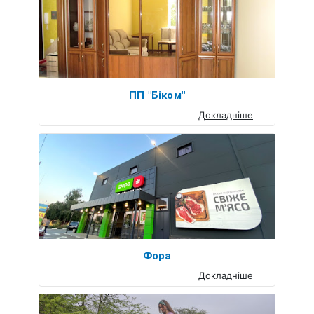
ПП "Біком"
Докладніше
Фора
Докладніше