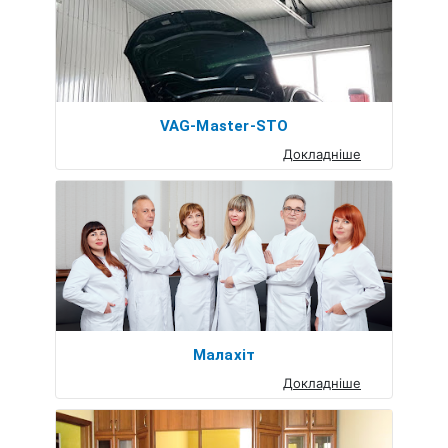
VAG-Master-STO
Докладніше
Малахіт
Докладніше