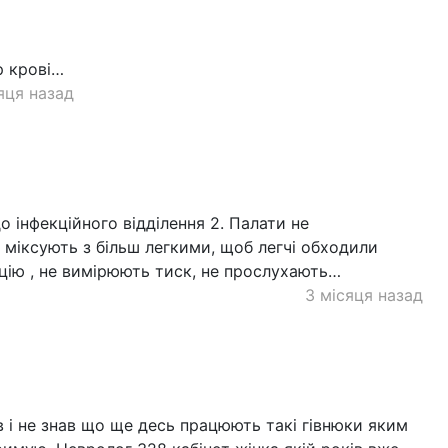
р крові…
яця назад
о інфекційного відділення 2. Палати не
 міксують з більш легкими, щоб легчі обходили
цію , не вимірюють тиск, не прослухають…
3 місяця назад
ів і не знав що ще десь працюють такі гівнюки яким