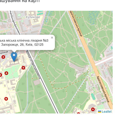
ашування на карті
×
ька міська клінічна лікарня №3
 Запорожця, 26, Київ, 02125
Leaflet