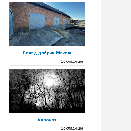
Склад добрив Макош
Докладніше
Адвокат
Докладніше