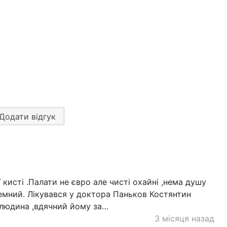
Додати відгук
ї кисті .Палати не євро але чисті охайні ,нема душу
чемний. Лікувався у доктора Паньков Костянтин
 людина ,вдячний йому за…
3 місяця назад