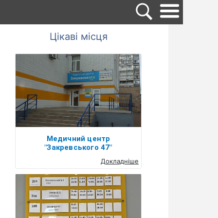
Цікаві місця
Медичний центр
"Закревського 47"
Докладніше