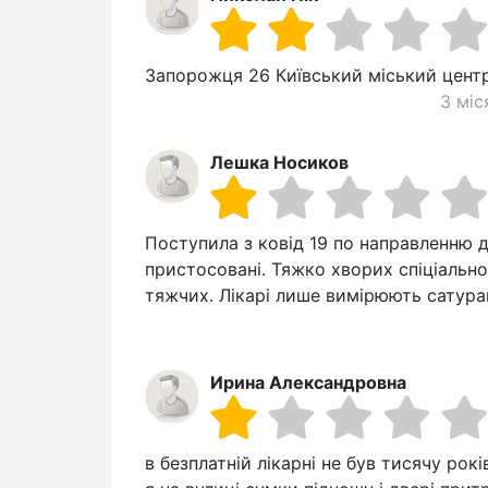
Запорожця 26 Київський міський цент
3 міс
Лешка Носиков
Поступила з ковід 19 по направленню д
пристосовані. Тяжко хворих спіціально
тяжчих. Лікарі лише вимірюють сатура
Ирина Александровна
в безплатній лікарні не був тисячу рок