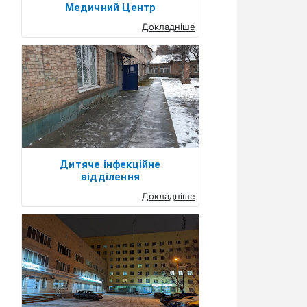
Медичний Центр
Докладніше
Дитяче інфекційне
відділення
Докладніше