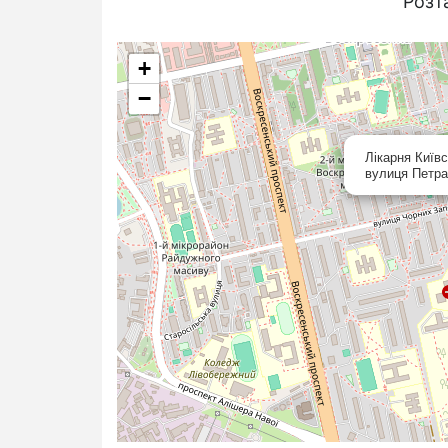
Розт
+
−
Лікарня Київс
вулиця Петра