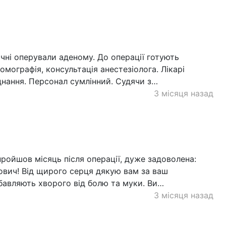
січні оперували аденому. До операції готують
омографія, консультація анестезіолога. Лікарі
днання. Персонал сумлінний. Судячи з…
3 місяця назад
пройшов місяць після операції, дуже задоволена:
вич! Від щирого серця дякую вам за ваш
збавляють хворого від болю та муки. Ви…
3 місяця назад