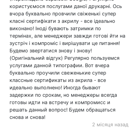
користуємося послугами даної друкарні. Ось
вчора буквально провчили свіженькі супер
класні сертифікати з акрилу - все ідеально
виконано! Іноді бувають затримки по
термінах, але менеджери завжди готові йти на
зустріч і компроміс і вирішувати це питання!
Будемо звертатися знову і знову!
(Оригінальний відгук) Регулярно пользуемся
услугами данной типографии. Вот вчера
буквально проучили свеженькие супер
классные сертификаты из акрила - все
идеально выполнено! Иногда бывают
задержки по срокам, но менеджеры всегда
готовы идти на встречу и компромисс и
решать данный вопрос! Будем обращаться
снова и снова!
2 місяця назад