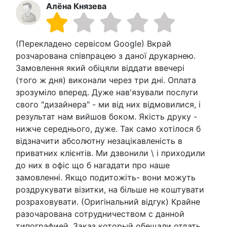
Алёна Князева
(Перекладено сервісом Google) Вкрай
розчарована співпрацею з даної друкарнею.
Замовлення який обіцяли віддати ввечері
(того ж дня) виконали через три дні. Оплата
зрозуміло вперед. Дуже нав'язували послуги
свого "дизайнера" ​​- ми від них відмовилися, і
результат нам вийшов боком. Якість друку -
нижче середнього, дуже. Так само хотілося б
відзначити абсолютну незацікавленість в
приватних клієнтів. Ми дзвонили \ і приходили
до них в офіс що б нагадати про наше
замовленні. Якщо подитожіть- вони можуть
роздрукувати візитки, на більше не коштувати
розраховувати. (Оригінальний відгук) Крайне
разочарована сотрудничеством с данной
типографией. Заказ который обещали отдать