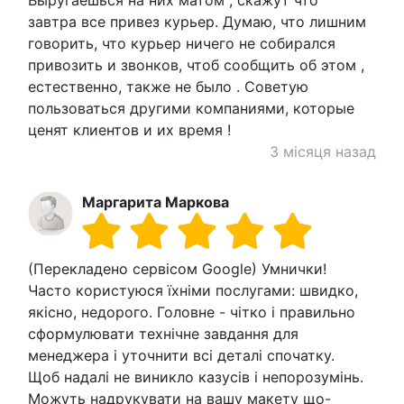
Выругаешься на них матом , скажут что
завтра все привез курьер. Думаю, что лишним
говорить, что курьер ничего не собирался
привозить и звонков, чтоб сообщить об этом ,
естественно, также не было . Советую
пользоваться другими компаниями, которые
ценят клиентов и их время !
3 місяця назад
Маргарита Маркова
(Перекладено сервісом Google) Умнички!
Часто користуюся їхніми послугами: швидко,
якісно, ​​недорого. Головне - чітко і правильно
сформулювати технічне завдання для
менеджера і уточнити всі деталі спочатку.
Щоб надалі не виникло казусів і непорозумінь.
Можуть надрукувати на вашу макету що-