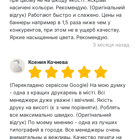
при цьому не на шкоду якості. Яскраві
насичені кольори. Рекомендую. (Оригінальний
відгук) Работают быстро и слажено. Цены на
баннеры например в 1,5 раза ниже чем у
конкурентов, при этом не в ущерб качеству.
Яркие насыщенные цвета. Рекомендую.
3 місяця назад
Ксения Кочнева
(Перекладено сервісом Google) На мою думку
- одна з кращих друкарень в місті. Всі
менеджери дуже уважні і ввічливі. Якість
друку на висоті (є з чим порівняти). Роблять
все максимально швидко. (Оригінальний
відгук) По моему мнению - одна из лучших
типографий в городе. Все менеджеры очень
внимательны и вежливы. Качество печати на