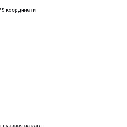
PS координати
ашування на карті