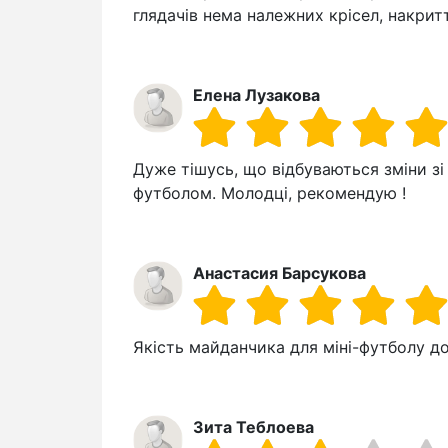
глядачів нема належних крісел, накритт
Елена Лузакова
Дуже тішусь, що відбуваються зміни зі
футболом. Молодці, рекомендую !
Анастасия Барсукова
Якість майданчика для міні-футболу до
Зита Теблоева