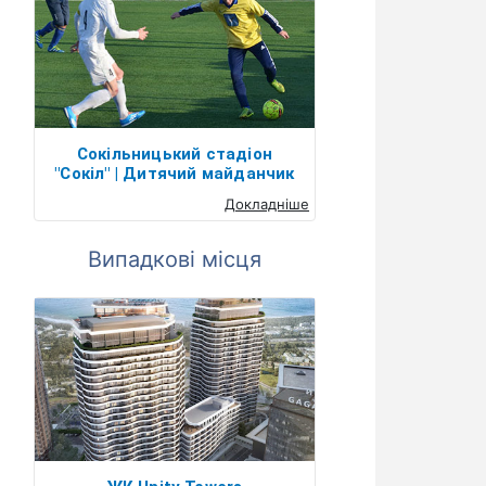
Сокільницький стадіон
"Сокіл" | Дитячий майданчик
Докладніше
Випадкові місця