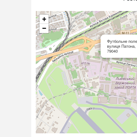
+
−
Футбольне поле
вулиця Патона, 
79040