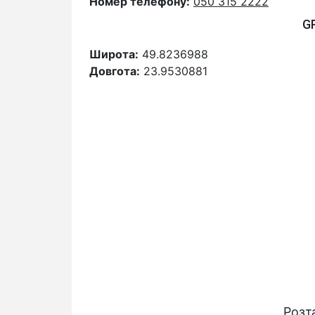
Номер телефону:
050 315 2222
G
Широта:
49.8236988
Довгота:
23.9530881
Розт