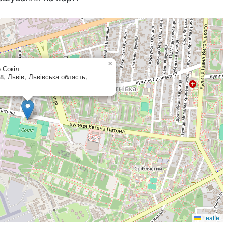
×
 Сокіл
8, Львів, Львівська область,
Leaflet