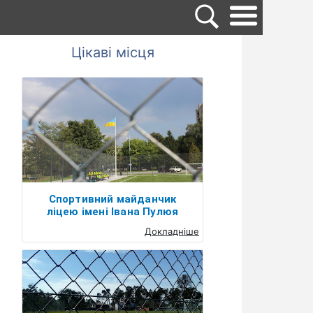
Цікаві місця
Спортивний майданчик
ліцею імені Івана Пулюя
Докладніше