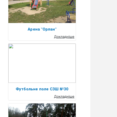
Арена "Орлан"
Докладніше
Футбольне поле СЗШ №30
Докладніше