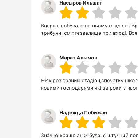
Насыров Ильшат
Вперше побувала на цьому стадіоні. В
трибуни, сміттєзвалище при вході. Все
Марат Алымов
Ніяк,розісраний стадіон,спочатку школ
новими господарями,які за роки з нього
Надежда Побижан
Значно краще аніж було, є штучний поле