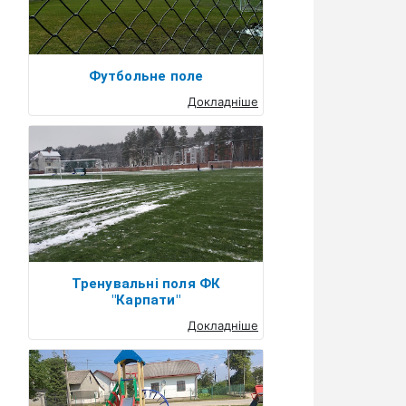
Футбольне поле
Докладніше
Тренувальні поля ФК
"Карпати"
Докладніше