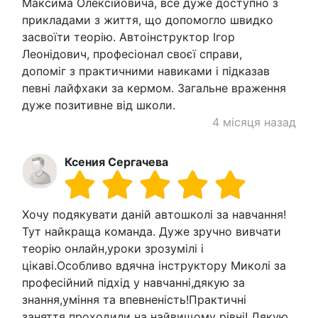
Максима Олексійовича, все дуже доступно з
прикладами з життя, що допомогло швидко
засвоїти теорію. Автоінструктор Ігор
Леонідович, професіонал своєї справи,
допоміг з практичними навиками і підказав
певні лайфхаки за кермом. Загальне враження
дуже позитивне від школи.
4 місяця назад
Ксения Сергачева
Хочу подякувати даній автошколі за навчання!
Тут найкраща команда. Дуже зручно вивчати
теорію онлайн,уроки зрозумілі і
цікаві.Особливо вдячна інструктору Миколі за
професійний підхід у навчанні,дякую за
знання,уміння та впевненість!Практичні
заняття проходили на найвищому рівні! Дякую