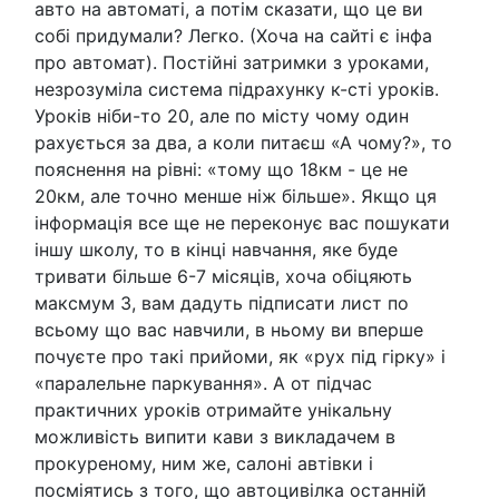
авто на автоматі, а потім сказати, що це ви
собі придумали? Легко. (Хоча на сайті є інфа
про автомат). Постійні затримки з уроками,
незрозуміла система підрахунку к-сті уроків.
Уроків ніби-то 20, але по місту чому один
рахується за два, а коли питаєш «А чому?», то
пояснення на рівні: «тому що 18км - це не
20км, але точно менше ніж більше». Якщо ця
інформація все ще не переконує вас пошукати
іншу школу, то в кінці навчання, яке буде
тривати більше 6-7 місяців, хоча обіцяють
максмум 3, вам дадуть підписати лист по
всьому що вас навчили, в ньому ви вперше
почуєте про такі прийоми, як «рух під гірку» і
«паралельне паркування». А от підчас
практичних уроків отримайте унікальну
можливість випити кави з викладачем в
прокуреному, ним же, салоні автівки і
посміятись з того, що автоцивілка останній