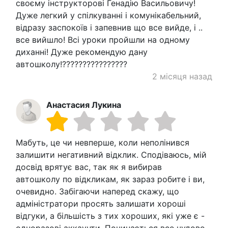
своєму інструкторові Генадію Васильовичу!
Дуже легкий у спілкуванні і комунікабельний,
відразу заспокоїв і запевнив що все вийде, і ..
все вийшло! Всі уроки пройшли на одному
диханні! Дуже рекомендую дану
автошколу!????????????????
2 місяця назад
Анастасия Лукина
Мабуть, це чи невперше, коли неполінився
залишити негативний відклик. Сподіваюсь, мій
досвід врятує вас, так як я вибирав
автошколу по відкликам, як зараз робите і ви,
очевидно. Забігаючи наперед скажу, що
адміністратори просять залишати хороші
відгуки, а більшість з тих хороших, які уже є -
одноразові аккаунти. Починається все чудово,