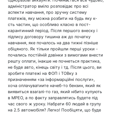
адміністратор вміло розповідає про всі
аспекти навчання, про зручну систему
платежів, яку можна розбити на будь яку к-
сть частин, що особливо класно в пост-
карантинний період. Після першого внеску і
підпису договору тишина аж до початку
навчання, яке почалось на два тижні пізніше
обіцяного. Як тільки пройшли перші уроки -
почались постійній дзвінки з вимогами внести
решту оплати, інакше не почнеться практика,
не буде авто, кінець світу і тд. Після цього, ви
зробите платежі на ФОП і ТОВку з
призначенням «за інформарційні послуги»,
хоча оплачуватиите начеб-то бензин, який як
виявиться взагалі-то газ, який нібито купують
в МРЕО, а по факту заправлятись будете під
час свого ж уроку. Набрати 60 людей в групу
на 2.5 автомобіля? Легко! Пообіцяти, що буде