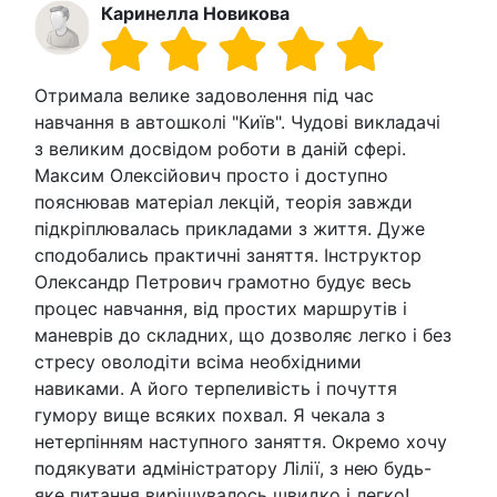
Каринелла Новикова
Отримала велике задоволення під час
навчання в автошколі "Київ". Чудові викладачі
з великим досвідом роботи в даній сфері.
Максим Олексійович просто і доступно
пояснював матеріал лекцій, теорія завжди
підкріплювалась прикладами з життя. Дуже
сподобались практичні заняття. Інструктор
Олександр Петрович грамотно будує весь
процес навчання, від простих маршрутів і
маневрів до складних, що дозволяє легко і без
стресу оволодіти всіма необхідними
навиками. А його терпеливість і почуття
гумору вище всяких похвал. Я чекала з
нетерпінням наступного заняття. Окремо хочу
подякувати адміністратору Лілії, з нею будь-
яке питання вирішувалось швидко і легко!