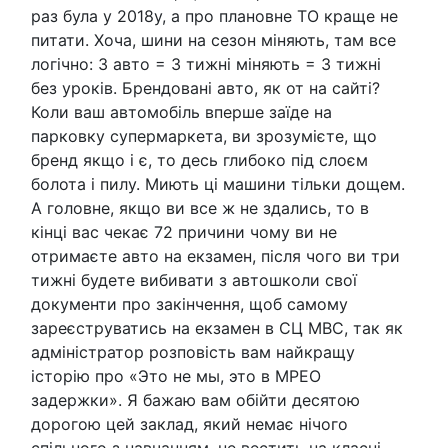
раз була у 2018у, а про плановне ТО краще не
питати. Хоча, шини на сезон міняють, там все
логічно: 3 авто = 3 тижні міняють = 3 тижні
без уроків. Брендовані авто, як от на сайті?
Коли ваш автомобіль вперше заїде на
парковку супермаркета, ви зрозумієте, що
бренд якщо і є, то десь глибоко під слоєм
болота і пилу. Миють ці машини тільки дощем.
А головне, якщо ви все ж не здались, то в
кінці вас чекає 72 причини чому ви не
отримаєте авто на екзамен, після чого ви три
тижні будете вибивати з автошколи свої
документи про закінчення, щоб самому
зареєструватись на екзамен в СЦ МВС, так як
адміністратор розповість вам найкращу
історію про «Это не мы, это в МРЕО
задержки». Я бажаю вам обійти десятою
дорогою цей заклад, який немає нічого
спільного з навчанням, не вестить на класні