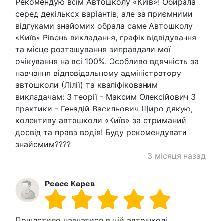
Рекомендую всім Автошколу «Київ»! Обирала
серед декількох варіантів, але за приємними
відгуками знайомих обрала саме Автошколу
«Київ» Рівень викладання, графік відвідування
та місце розташування виправдали мої
очікування на всі 100%. Особливо вдячність за
навчання відповідальному адміністратору
автошколи (Лілії) та кваліфікованим
викладачам: З теорії - Максим Олексійович З
практики - Генадій Васильович Щиро дякую,
колективу автошколи «Київ» за отриманий
досвід та права водія! Буду рекомендувати
знайомим????
3 місяця назад
Peace Карев
Пощастило навчатися в цій автошколі.