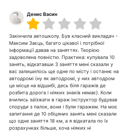
Денис Васин
Закінчила автошколу. Був класний викладач -
Максим Заєць, багато цікавої і потрібної
інформації давав на заняттях. Теорією
задоволена повністю. Практика: купувала 10
занять, відкатавши 3 заняття мені сказали у
вас залишилось ще одне по місту і останнє на
автодромі (ну як автодромі, у них автодром
це місце на відшибі, десь біля гаражів де
розбита дорога і ніяких знаків немає). Коли
вчились заїзжати в гараж інструктор будував
споруди з палок, вони і були гаражем. На моє
запитання де 10 обіцяних занять мені сказали
що одне заняття 18 км, а я відкатала по їх
розрахунках більше, хоча ніяких ні