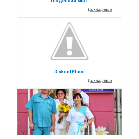
Південний міст
Докладніше
DiskontPlace
Докладніше