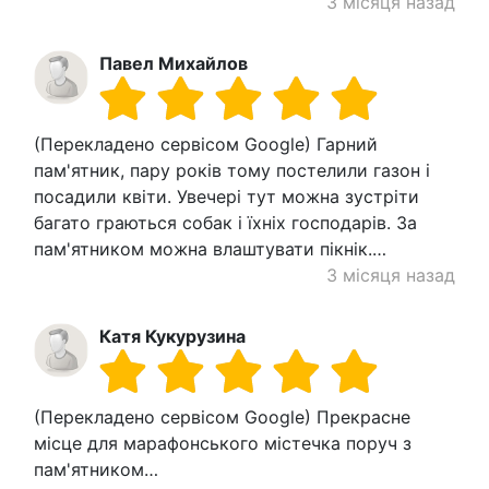
3 місяця назад
Павел Михайлов
(Перекладено сервісом Google) Гарний
пам'ятник, пару років тому постелили газон і
посадили квіти. Увечері тут можна зустріти
багато граються собак і їхніх господарів. За
пам'ятником можна влаштувати пікнік.…
3 місяця назад
Катя Кукурузина
(Перекладено сервісом Google) Прекрасне
місце для марафонського містечка поруч з
пам'ятником…