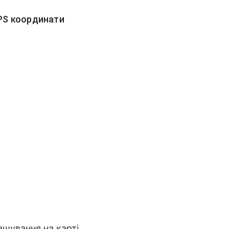
PS координати
ашування на карті