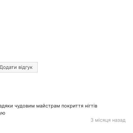
Додати відгук
авдяки чудовим майстрам покриття нігтів
дую
3 місяця назад