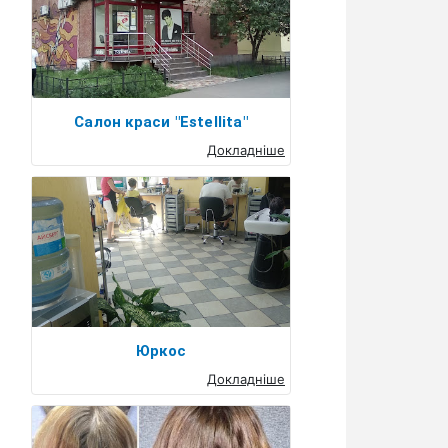
Салон краси "Estellita"
Докладніше
Юркос
Докладніше