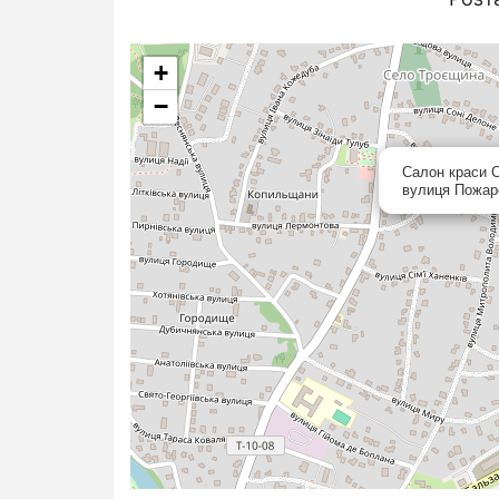
+
−
Салон краси С
вулиця Пожарс