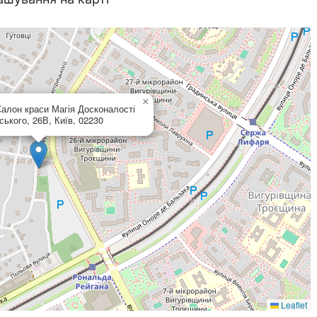
×
алон краси Магія Досконалості
ького, 26В, Київ, 02230
Leaflet