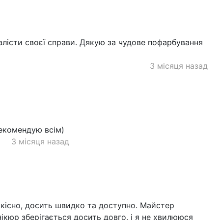
алісти своєї справи. Дякую за чудове пофарбування
3 місяця назад
Рекомендую всім)
3 місяця назад
існо, ​​досить швидко та доступно. Майстер
ікюр зберігається досить довго, і я не хвилююся