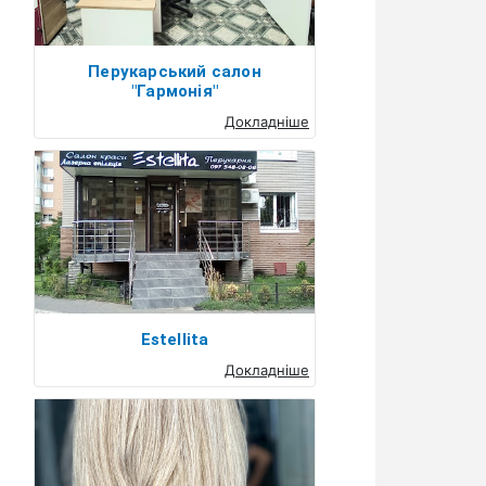
Перукарський салон
"Гармонія"
Докладніше
Estellita
Докладніше