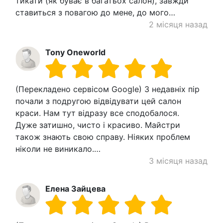
тикати (як буває в багатьох салон), завжди
ставиться з повагою до мене, до мого…
2 місяця назад
Tony Oneworld
(Перекладено сервісом Google) З недавніх пір
почали з подругою відвідувати цей салон
краси. Нам тут відразу все сподобалося.
Дуже затишно, чисто і красиво. Майстри
також знають свою справу. Ніяких проблем
ніколи не виникало.…
3 місяця назад
Елена Зайцева