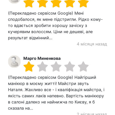
(Перекладено сервісом Google) Мені
сподобалося, як мене підстригли. Рідко кому-
то вдається зробити хорошу зачіску з
кучерявим волоссям. Ціни не дешеві, але
результат відмінний…
4 місяця назад
Марго Миненкова
(Перекладено сервісом Google) Найгірший
манікюр в моєму житті! Майстри звуть
Наталя. Жахливо все - і кваліфікація майстра, і
якість самих лаків напевно. Вартість манікюру
в салоні далеко не найнижча по Києву, я б
сказала на…
2 місяця назад