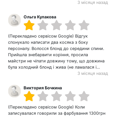
3 місяця назад
Ольга Кулакова
(Перекладено сервісом Google) Відгук
спонукало написати два косяка з боку
персоналу. Волосся блонд до середини спини.
Прийшла знебарвити коріння, просила
майстри не чіпати довжину тому, що довжина
була холодний блонд і жива (не ламалася і…
3 місяця назад
Виктория Бочкина
(Перекладено сервісом Google) Коли
записувалася говорили за фарбування 1300грн