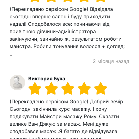
(Перекладено сервісом Google) Відвідала
сьогодні вперше салон і буду приходити
надалі! Сподобалося все: починаючи від
привітною дівчини-адміністратора і
закінчуючи, звичайно ж, результатом роботи
майстра. Робили тонування волосся + догляд:
…
2 місяця назад
Виктория Бука
(Перекладено сервісом Google) Добрий вечір .
Сьогодні закінчила курс масажу. І хочу
подякувати Майстри масажу Рому. Сказати
велике Вам Дякую за масаж. Мені дуже
сподобався масаж .Я багато де відвідувала
салони і робила масаж, але ваш мені…