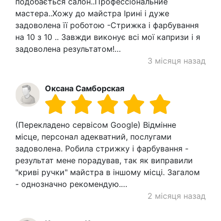
подобається салон..Профессіональние
мастера..Хожу до майстра Ірині і дуже
задоволена її роботою -Стрижка і фарбування
на 10 з 10 .. Завжди виконує всі мої капризи і я
задоволена результатом!…
3 місяця назад
Оксана Самборская
(Перекладено сервісом Google) Відмінне
місце, персонал адекватний, послугами
задоволена. Робила стрижку і фарбування -
результат мене порадував, так як виправили
"криві ручки" майстра в іншому місці. Загалом
- однозначно рекомендую.…
2 місяця назад