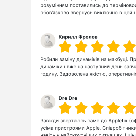
розумінням поставились до терміновос
обов’язково звернусь виключно в цей ц
Кирилл Фролов
Робили заміну динаміків на макбуці. 
динаміки і вже на наступний день запч
годину. Задоволена якістю, оперативні
Dre Dre
Завжди звертаюсь саме до Applefix (офі
усіма пристроями Apple. Співробітники
навіть у найскрутніших ситуаціях. І ці