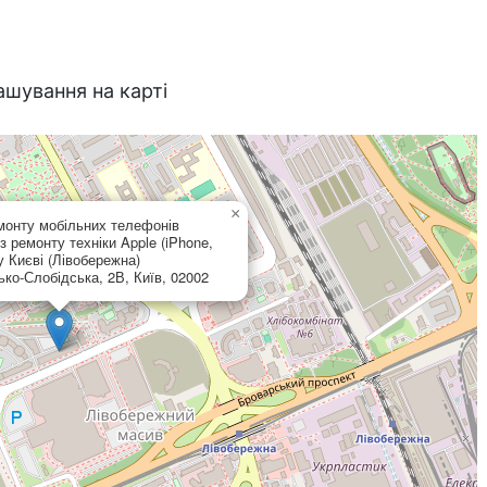
ашування на карті
×
монту мобільних телефонів
з ремонту техніки Apple (iPhone,
у Києві (Лівобережна)
ко-Слобідська, 2В, Київ, 02002