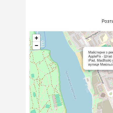
Розт
+
−
Майстерня з ре
AppleFix - Штаб 
iPad, MacBook) 
вулиця Микільсь