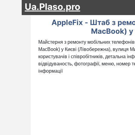
Ua.Plaso.pro
AppleFix - Штаб з ремо
MacBook) у
Майстерня з ремонту мобільних телефонів A
MacBook) у Києві (Лівобережна), вулиця Ми
користувачів і співробітників, детальна ін
відвідуваность, фотографії, меню, номер те
інформації