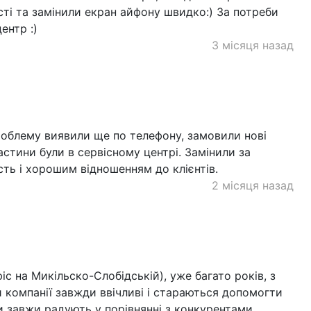
ті та замінили екран айфону швидко:) За потреби
ентр :)
3 місяця назад
Проблему виявили ще по телефону, замовили нові
астини були в сервісному центрі. Замінили за
сть і хорошим відношенням до клієнтів.
2 місяця назад
с на Микільско-Слобідській), уже багато років, з
 компанії завжди ввічливі і стараються допомогти
ни завжи радують у порівнянні з конкурентами.