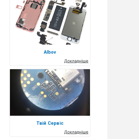
Albov
Докладніше
Твій Сервіс
Докладніше