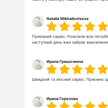
Natalia Mikhailovtseva
Приємний сервіс. Розклали всю потріб
наступний день вже забрав замовленн
Ирина Гришечкина
Швидкий та якісний сервіс. Приємно з
Ирина Горелова