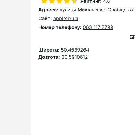
Рейтинг:
4.8
Адреса:
вулиця Микільсько-Слобідська,
Сайт:
applefix.ua
Номер телефону:
063 117 7799
G
Широта:
50.4539264
Довгота:
30.5910612