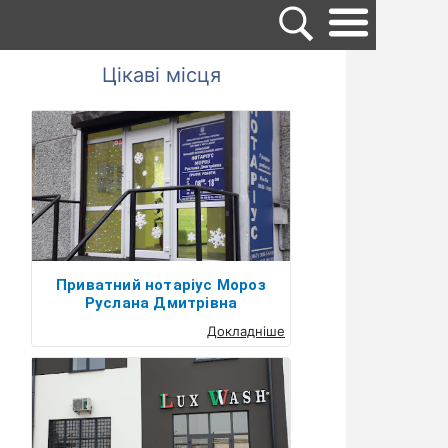
Цікаві місця
Приватний нотаріус Мороз
Руслана Дмитрівна
Докладніше