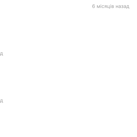
6 місяців назад
ад
ад