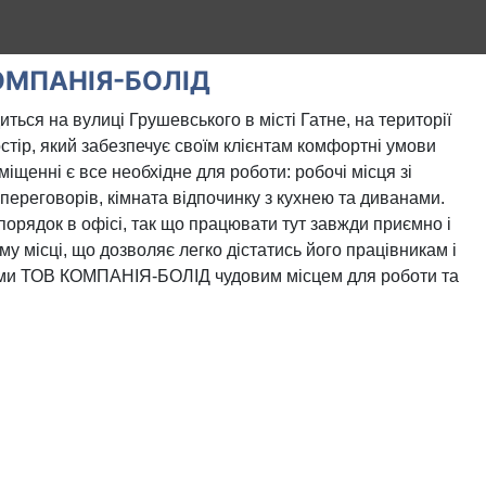
ОМПАНІЯ-БОЛІД
я на вулиці Грушевського в місті Гатне, на території
остір, який забезпечує своїм клієнтам комфортні умови
іщенні є все необхідне для роботи: робочі місця зі
 переговорів, кімната відпочинку з кухнею та диванами.
порядок в офісі, так що працювати тут завжди приємно і
ому місці, що дозволяє легко дістатись його працівникам і
фірми ТОВ КОМПАНІЯ-БОЛІД чудовим місцем для роботи та