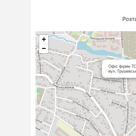
Розт
+
−
Офіс фірми 
вул. Грушевськ