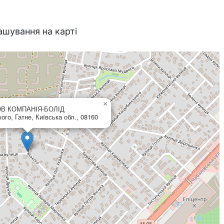
ашування на карті
×
ТОВ КОМПАНІЯ-БОЛІД
ого, Гатне, Київська обл., 08160