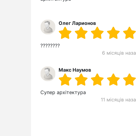
Олег Ларионов
????????
6 місяців наз
Макс Наумов
Супер архітектура
11 місяців наз