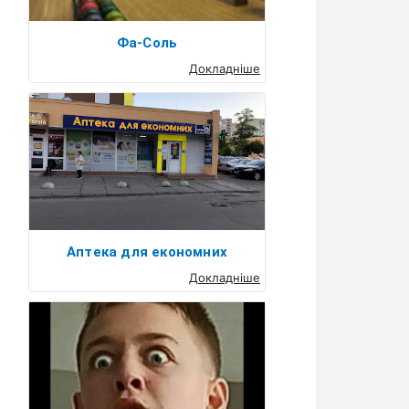
Фа-Соль
Докладніше
Аптека для економних
Докладніше