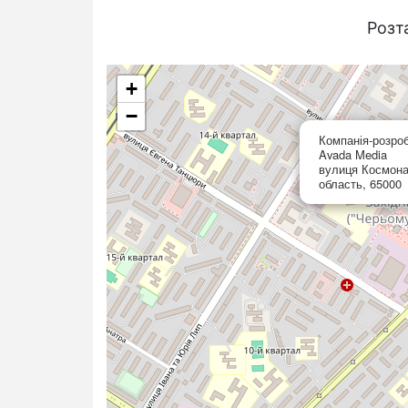
Розт
+
−
Компанія-розро
Avada Media
вулиця Космона
область, 65000