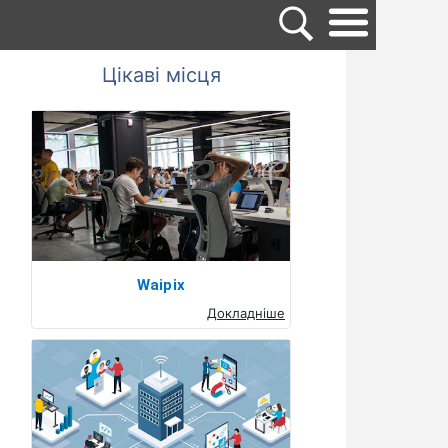
Цікаві місця
Waipix
Докладніше