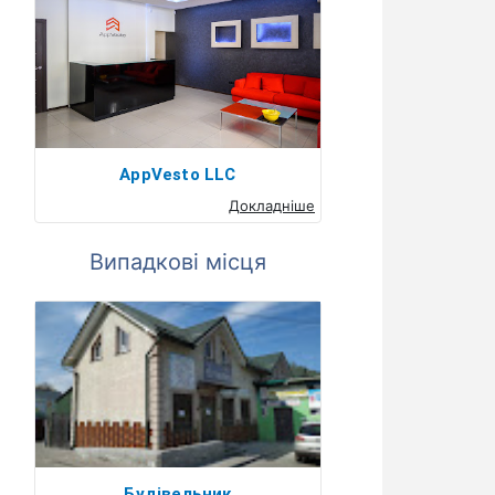
AppVesto LLC
Докладніше
Випадкові місця
Будівельник