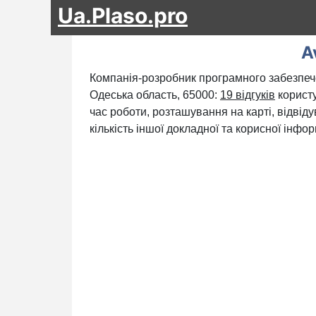
Ua.Plaso.pro
A
Компанія-розробник програмного забезпече
Одеська область, 65000:
19 відгуків
користу
час роботи, розташування на карті, відвід
кількість іншої докладної та корисної інфор