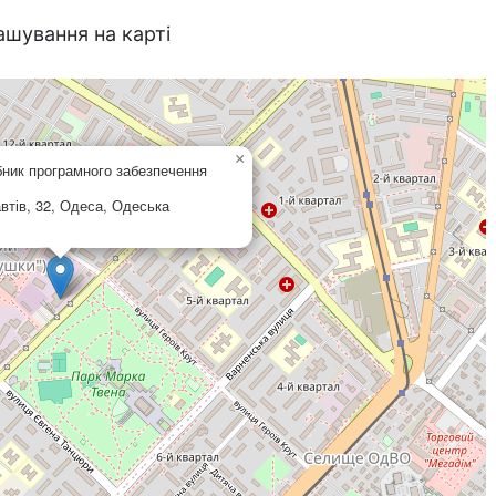
ашування на карті
×
бник програмного забезпечення
втів, 32, Одеса, Одеська