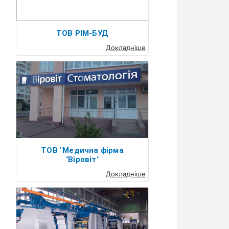
ТОВ РІМ-БУД
Докладніше
ТОВ "Медична фірма
"Віровіт"
Докладніше