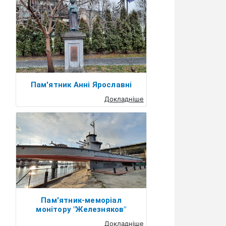
Пам'ятник Анні Ярославні
Докладніше
Пам'ятник-меморіал
монітору "Железняков"
Докладніше