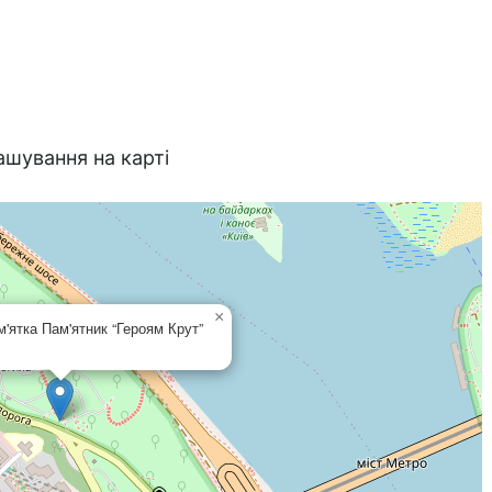
ашування на карті
×
м'ятка Пам'ятник “Героям Крут”