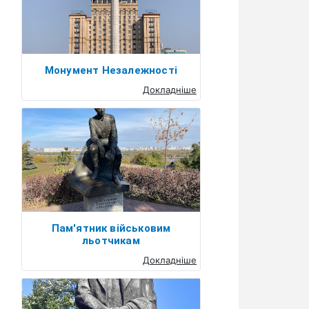
Монумент Незалежності
Докладніше
Пам'ятник військовим
льотчикам
Докладніше