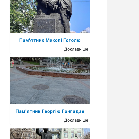
Пам'ятник Миколі Гоголю
Докладніше
Пам‘ятник Георгію Ґонґадзе
Докладніше