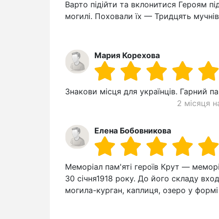
Варто підійти та вклонитися Героям пі
могилі. Поховали їх — Тридцять мучнів
Мария Корехова
Знакови місця для українців. Гарний па
2 місяця н
Елена Бобовникова
Меморіал пам'яті героїв Крут — мемор
30 січня1918 року. До його складу вхо
могила-курган, каплиця, озеро у форм