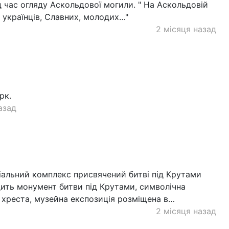
д час огляду Аскольдової могили. " На Аскольдовій
 українців, Славних, молодих…"
2 місяця назад
рк.
азад
іальний комплекс присвячений битві під Крутами
дить монумент битви під Крутами, символічна
і хреста, музейна експозиція розміщена в…
2 місяця назад