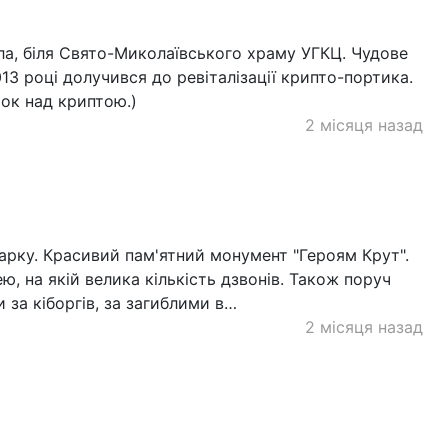
а, біля Свято-Миколаївського храму УГКЦ. Чудове
013 році долучився до ревіталізації крипто-портика.
шок над криптою.)
2 місяця назад
парку. Красивий пам'ятний монумент "Героям Крут".
ю, на якій велика кількість дзвонів. Також поруч
 за кіборгів, за загиблими в…
2 місяця назад