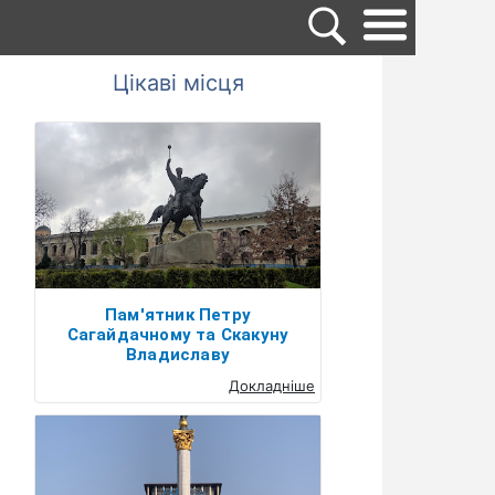
Цікаві місця
Пам'ятник Петру
Сагайдачному та Скакуну
Владиславу
Докладніше