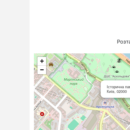
Розт
+
−
Історична па
Київ, 02000