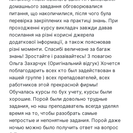
домашнього завдання обговорювалися
питання, що накопичилися, після чого була
перевірка закріплених на практиці знань. При
проходженні курсу викладач завжди давав
посилання на різні корисні джерела
додаткової інформації, а також пояснював
різні моменти. Спасибі величезне за багаж
знань! Зростайте і разаівайтесь! З повагою
Ольга Захарчук (Оригінальний відгук) Хочется
поблагодарить всех кто был задействован в
нашей группе ) всех препадователей, всех
работников этой прекрасной фирмы!
Обучалась курсы по бух учету, курсы были
хорошие. Порой были довольно трудные
задания, но наш преподаватель всегда уделял
время на то, чтобы разобрать самые
непростые и непонятные задания. Порой даже
ночью можно было получить ответ на вопрос