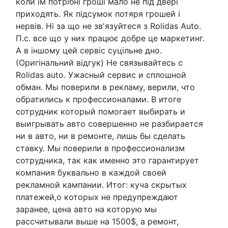
коли їм потрібні гроші мало не під двері
приходять. Як підсумок потяря грошей і
нервів. Ні за що не зв'язуйтеся з Rolidas Auto.
П.с. все що у них працює добре це маркетинг.
А в іншому цей сервіс суцільне дно.
(Оригінальний відгук) Не связывайтесь с
Rolidas auto. Ужасный сервис и сплошной
обман. Мы поверили в рекламу, верили, что
обратились к профессионалами. В итоге
сотрудник который помогает выбирать и
выигрывать авто совершенно не разбирается
ни в авто, ни в ремонте, лишь бы сделать
ставку. Мы поверили в профессионализм
сотрудника, так как именно это гарантирует
компания буквально в каждой своей
рекламной кампании. Итог: куча скрытых
платежей,о которых не предупреждают
заранее, цена авто на которую мы
рассчитывали выше на 1500$, а ремонт,