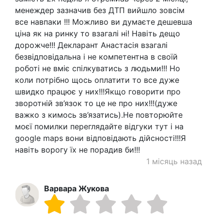
менеждер зазначив без ДТП вийшло зовсім
все навпаки !!! Можливо ви думаєте дешевша
ціна як на ринку то взагалі ні! Навіть дещо
дорожче!!! Декларант Анастасія взагалі
безвідповідальна і не компетентна в своїй
роботі не вміє спілкуватись з людьми!!! Но
коли потрібно щось оплатити то все дуже
швидко працює у них!!!Якщо говорити про
зворотній зв’язок то це не про них!!!(дуже
важко з кимось зв’язатись).Не повторюйте
моєї помилки переглядайте відгуки тут і на
google maps вони відповідають дійсності!!!Я
навіть ворогу їх не порадив би!!!
1 місяць назад
Варвара Жукова