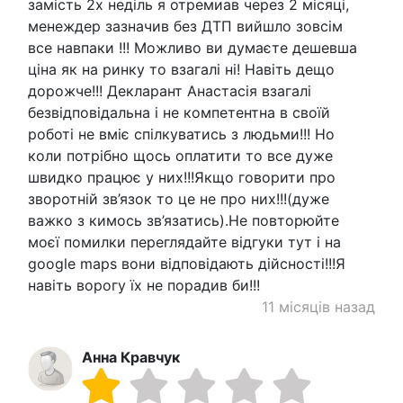
замість 2х неділь я отремиав через 2 місяці,
менеждер зазначив без ДТП вийшло зовсім
все навпаки !!! Можливо ви думаєте дешевша
ціна як на ринку то взагалі ні! Навіть дещо
дорожче!!! Декларант Анастасія взагалі
безвідповідальна і не компетентна в своїй
роботі не вміє спілкуватись з людьми!!! Но
коли потрібно щось оплатити то все дуже
швидко працює у них!!!Якщо говорити про
зворотній зв’язок то це не про них!!!(дуже
важко з кимось зв’язатись).Не повторюйте
моєї помилки переглядайте відгуки тут і на
google maps вони відповідають дійсності!!!Я
навіть ворогу їх не порадив би!!!
11 місяців назад
Анна Кравчук