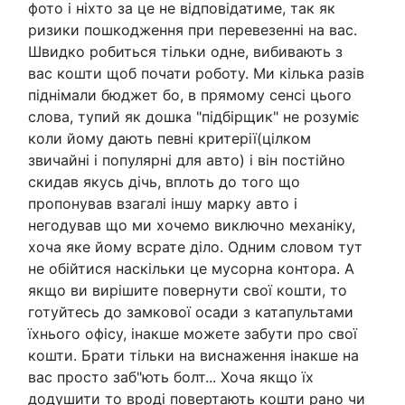
фото і ніхто за це не відповідатиме, так як
ризики пошкодження при перевезенні на вас.
Швидко робиться тільки одне, вибивають з
вас кошти щоб почати роботу. Ми кілька разів
піднімали бюджет бо, в прямому сенсі цього
слова, тупий як дошка "підбірщик" не розуміє
коли йому дають певні критерії(цілком
звичайні і популярні для авто) і він постійно
скидав якусь дічь, вплоть до того що
пропонував взагалі іншу марку авто і
негодував що ми хочемо виключно механіку,
хоча яке йому всрате діло. Одним словом тут
не обійтися наскільки це мусорна контора. А
якщо ви вирішите повернути свої кошти, то
готуйтесь до замкової осади з катапультами
їхнього офісу, інакше можете забути про свої
кошти. Брати тільки на виснаження інакше на
вас просто заб"ють болт... Хоча якщо їх
додушити то вроді повертають кошти рано чи