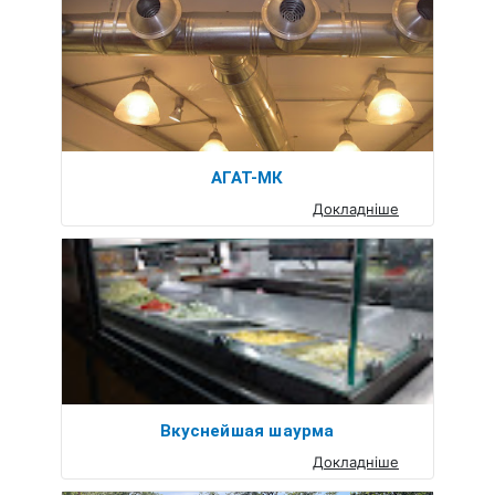
АГАТ-МК
Докладніше
Вкуснейшая шаурма
Докладніше