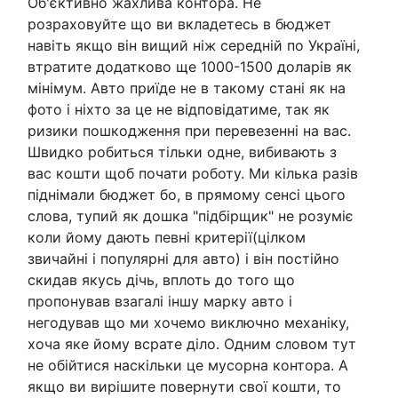
Об'єктивно жахлива контора. Не
розраховуйте що ви вкладетесь в бюджет
навіть якщо він вищий ніж середній по Україні,
втратите додатково ще 1000-1500 доларів як
мінімум. Авто приїде не в такому стані як на
фото і ніхто за це не відповідатиме, так як
ризики пошкодження при перевезенні на вас.
Швидко робиться тільки одне, вибивають з
вас кошти щоб почати роботу. Ми кілька разів
піднімали бюджет бо, в прямому сенсі цього
слова, тупий як дошка "підбірщик" не розуміє
коли йому дають певні критерії(цілком
звичайні і популярні для авто) і він постійно
скидав якусь дічь, вплоть до того що
пропонував взагалі іншу марку авто і
негодував що ми хочемо виключно механіку,
хоча яке йому всрате діло. Одним словом тут
не обійтися наскільки це мусорна контора. А
якщо ви вирішите повернути свої кошти, то