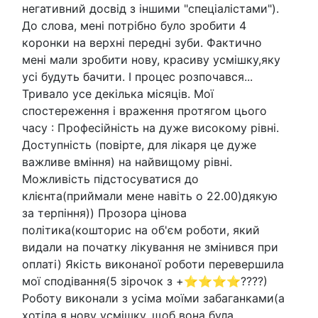
негативний досвід з іншими "спеціалістами").
До слова, мені потрібно було зробити 4
коронки на верхні передні зуби. Фактично
мені мали зробити нову, красиву усмішку,яку
усі будуть бачити. І процес розпочався...
Тривало усе декілька місяців. Мої
спостереження і враження протягом цього
часу : Професійність на дуже високому рівні.
Доступність (повірте, для лікаря це дуже
важливе вміння) на найвищому рівні.
Можливість підстосуватися до
клієнта(приймали мене навіть о 22.00)дякую
за терпіння)) Прозора цінова
політика(кошторис на об'єм роботи, який
видали на початку лікування не змінився при
оплаті) Якість виконаної роботи перевершила
мої сподівання(5 зірочок з +⭐⭐⭐⭐????)
Роботу виконали з усіма моїми забаганками(а
хотіла я нову усмішку, щоб вона була