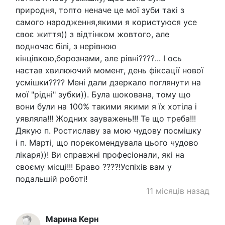
природня, топто неначе це мої зуби такі з
самого народження,якими я користуюся усе
своє життя)) з відтінком жовтого, але
водночас білі, з нерівною
кінцівкою,борознами, але рівні????... І ось
настав хвилюючий момент, день фіксації нової
усмішки???? Мені дали дзеркало поглянути на
мої "рідні" зубки)). Була шокована, тому що
вони були на 100% такими якими я їх хотіла і
уявляла!!! Жодних зауважень!!! Те що треба!!!
Дякую п. Ростиславу за мою чудову посмішку
і п. Марті, що порекомендувала цього чудово
лікаря))! Ви справжні професіонали, які на
своєму місці!!! Браво ????!Успіхів вам у
подальшій роботі!
11 місяців назад
Марина Керн