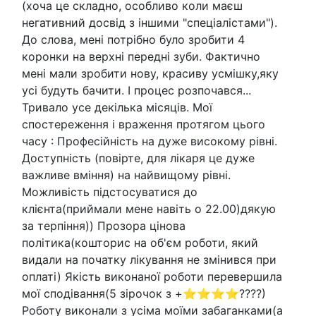
(хоча це складно, особливо коли маєш
негативний досвід з іншими "спеціалістами").
До слова, мені потрібно було зробити 4
коронки на верхні передні зуби. Фактично
мені мали зробити нову, красиву усмішку,яку
усі будуть бачити. І процес розпочався...
Тривало усе декілька місяців. Мої
спостереження і враження протягом цього
часу : Професійність на дуже високому рівні.
Доступність (повірте, для лікаря це дуже
важливе вміння) на найвищому рівні.
Можливість підстосуватися до
клієнта(приймали мене навіть о 22.00)дякую
за терпіння)) Прозора цінова
політика(кошторис на об'єм роботи, який
видали на початку лікування не змінився при
оплаті) Якість виконаної роботи перевершила
мої сподівання(5 зірочок з +⭐⭐⭐⭐????)
Роботу виконали з усіма моїми забаганками(а