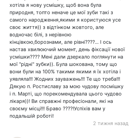
хотіла я нову усмішку, щоб вона була
природня, топто неначе це мої зуби такі з
самого народження,якими я користуюся усе
своє життя)) з відтінком жовтого, але
водночас білі, з нерівною
кінцівкою,борознами, але рівні????... І ось
настав хвилюючий момент, день фіксації нової
усмішки???? Мені дали дзеркало поглянути на
мої "рідні" зубки)). Була шокована, тому що
вони були на 100% такими якими я їх хотіла і
уявляла!!! Жодних зауважень!!! Те що треба!!!
Дякую п. Ростиславу за мою чудову посмішку
і п. Марті, що порекомендувала цього чудово
лікаря))! Ви справжні професіонали, які на
своєму місці!!! Браво ????!Успіхів вам у
подальшій роботі!
2 тижня назад