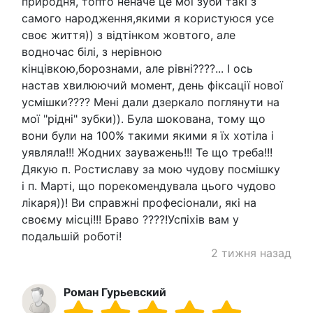
природня, топто неначе це мої зуби такі з
самого народження,якими я користуюся усе
своє життя)) з відтінком жовтого, але
водночас білі, з нерівною
кінцівкою,борознами, але рівні????... І ось
настав хвилюючий момент, день фіксації нової
усмішки???? Мені дали дзеркало поглянути на
мої "рідні" зубки)). Була шокована, тому що
вони були на 100% такими якими я їх хотіла і
уявляла!!! Жодних зауважень!!! Те що треба!!!
Дякую п. Ростиславу за мою чудову посмішку
і п. Марті, що порекомендувала цього чудово
лікаря))! Ви справжні професіонали, які на
своєму місці!!! Браво ????!Успіхів вам у
подальшій роботі!
2 тижня назад
Роман Гурьевский