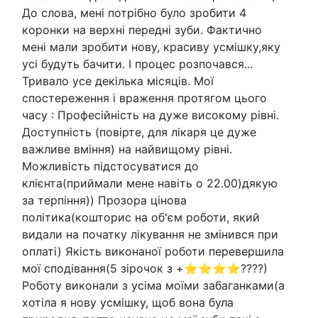
До слова, мені потрібно було зробити 4
коронки на верхні передні зуби. Фактично
мені мали зробити нову, красиву усмішку,яку
усі будуть бачити. І процес розпочався...
Тривало усе декілька місяців. Мої
спостереження і враження протягом цього
часу : Професійність на дуже високому рівні.
Доступність (повірте, для лікаря це дуже
важливе вміння) на найвищому рівні.
Можливість підстосуватися до
клієнта(приймали мене навіть о 22.00)дякую
за терпіння)) Прозора цінова
політика(кошторис на об'єм роботи, який
видали на початку лікування не змінився при
оплаті) Якість виконаної роботи перевершила
мої сподівання(5 зірочок з +⭐⭐⭐⭐????)
Роботу виконали з усіма моїми забаганками(а
хотіла я нову усмішку, щоб вона була