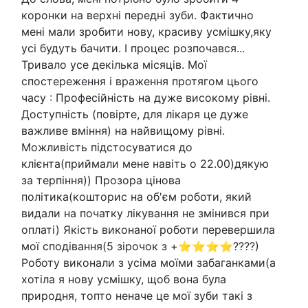
коронки на верхні передні зуби. Фактично
мені мали зробити нову, красиву усмішку,яку
усі будуть бачити. І процес розпочався...
Тривало усе декілька місяців. Мої
спостереження і враження протягом цього
часу : Професійність на дуже високому рівні.
Доступність (повірте, для лікаря це дуже
важливе вміння) на найвищому рівні.
Можливість підстосуватися до
клієнта(приймали мене навіть о 22.00)дякую
за терпіння)) Прозора цінова
політика(кошторис на об'єм роботи, який
видали на початку лікування не змінився при
оплаті) Якість виконаної роботи перевершила
мої сподівання(5 зірочок з +⭐⭐⭐⭐????)
Роботу виконали з усіма моїми забаганками(а
хотіла я нову усмішку, щоб вона була
природня, топто неначе це мої зуби такі з