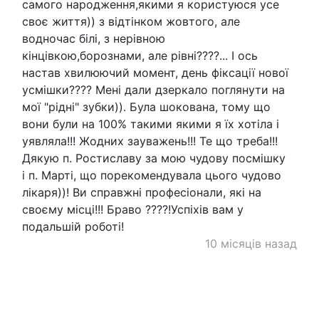
самого народження,якими я користуюся усе
своє життя)) з відтінком жовтого, але
водночас білі, з нерівною
кінцівкою,борознами, але рівні????... І ось
настав хвилюючий момент, день фіксації нової
усмішки???? Мені дали дзеркало поглянути на
мої "рідні" зубки)). Була шокована, тому що
вони були на 100% такими якими я їх хотіла і
уявляла!!! Жодних зауважень!!! Те що треба!!!
Дякую п. Ростиславу за мою чудову посмішку
і п. Марті, що порекомендувала цього чудово
лікаря))! Ви справжні професіонали, які на
своєму місці!!! Браво ????!Успіхів вам у
подальшій роботі!
10 місяців назад