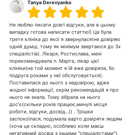
Tanya Derevyanko
Не люблю писати довгі відгуки, але в цьому
випадку готова написати статтю!) Це була
третя клініка до якої я звернулася(не довіряю
одній думці, тому як мінімум звертаюся до 3х
спеціалістів). Лікаря, Ростислава, мені
порекомендувала п. Марта, лікар цієї
клініки(на той момент я їй вже довіряла, бо
подруга роками у неї обслуговується).
Поставилася до нього з недовірою, адже
жодної інформації, окрім рекомендацій я про
нього не знала. Тому зібрала на нього
дос'є(скільки років працює,минулі місця
роботи, відгуки, досвід...)) . Трішки
заспокоїлася, подумала варто довіряти людям
(хоча це складно, особливо коли маєш
негативний досвід з іншими "спеціалістами").