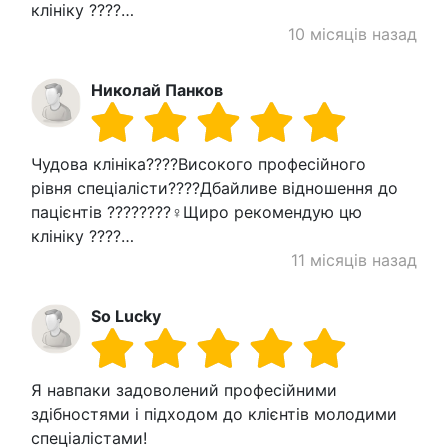
клініку ????…
10 місяців назад
Николай Πанков
Чудова клініка????Високого професійного
рівня спеціалісти????Дбайливе відношення до
пацієнтів ????????‍♀️Щиро рекомендую цю
клініку ????…
11 місяців назад
So Lucky
Я навпаки задоволений професійними
здібностями і підходом до клієнтів молодими
спеціалістами!