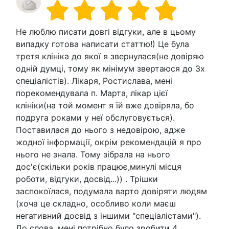
Не люблю писати довгі відгуки, але в цьому
випадку готова написати статтю!) Це була
третя клініка до якої я звернулася(не довіряю
одній думці, тому як мінімум звертаюся до 3х
спеціалістів). Лікаря, Ростислава, мені
порекомендувала п. Марта, лікар цієї
клініки(на той момент я їй вже довіряла, бо
подруга роками у неї обслуговується).
Поставилася до нього з недовірою, адже
жодної інформації, окрім рекомендацій я про
нього не знала. Тому зібрала на нього
дос'є(скільки років працює,минулі місця
роботи, відгуки, досвід...)) . Трішки
заспокоїлася, подумала варто довіряти людям
(хоча це складно, особливо коли маєш
негативний досвід з іншими "спеціалістами").
До слова, мені потрібно було зробити 4