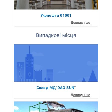
Укрпошта 01001
Докладніше
Випадкові місця
Cклад МД"DAO SUN"
Докладніше