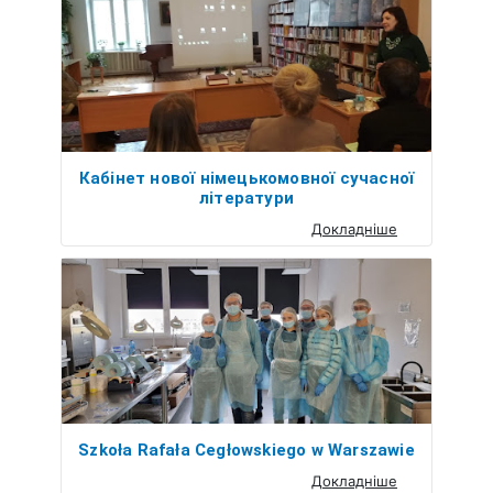
Кабінет нової німецькомовної сучасної
літератури
Докладніше
Szkoła Rafała Cegłowskiego w Warszawie
Докладніше