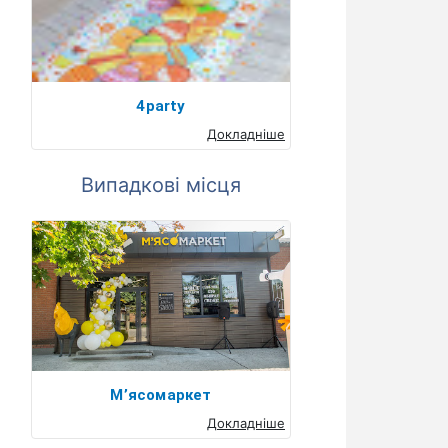
4party
Докладніше
Випадкові місця
М’ясомаркет
Докладніше