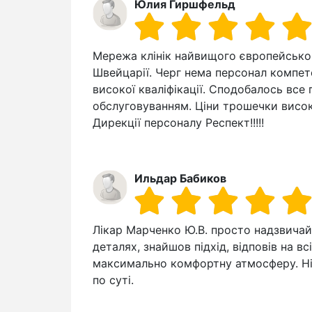
Юлия Гиршфельд
Мережа клінік найвищого європейськог
Швейцарії. Черг нема персонал компет
високої кваліфікації. Сподобалось все
обслуговуванням. Ціни трошечки висок
Дирекції персоналу Респект!!!!!
Ильдар Бабиков
Лікар Марченко Ю.В. просто надзвичай
деталях, знайшов підхід, відповів на вс
максимально комфортну атмосферу. Ні
по суті.