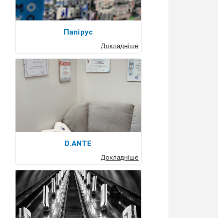
Папірус
Докладніше
D.ANTE
Докладніше