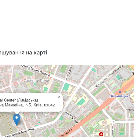
ашування на карті
×
al Center (Либідська)
а Маккейна, 7-Б, Київ, 01042