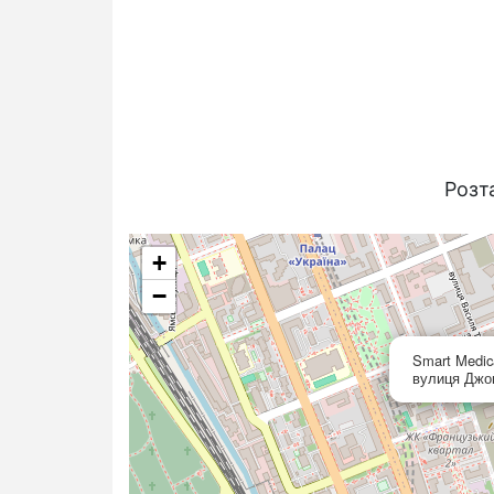
Розт
+
−
Smart Medic
вулиця Джон