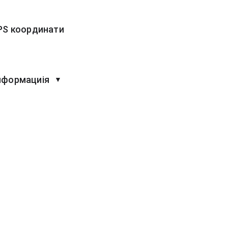
PS координати
нформациія
▼