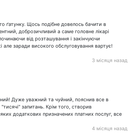
о ґатунку. Щось подібне довелось бачити в
ентний, доброзичливий а саме головне лікарі
 починаючи від розташування і закінчуючи
і але заради високого обслуговування вартує!
3 місяця назад
ний! Дуже уважний та чуйний, пояснив все в
і "тисячі" запитань. Крім того, створив
яких додаткових призначених платних послуг, все
4 місяця назад