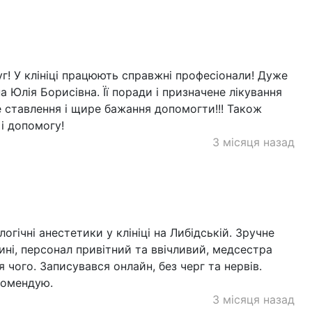
г! У клініці працюють справжні професіонали! Дуже
 Юлія Борисівна. Її поради і призначене лікування
е ставлення і щире бажання допомогти!!! Також
 і допомогу!
3 місяця назад
гічні анестетики у клініці на Либідській. Зручне
ні, персонал привітний та ввічливий, медсестра
я чого. Записувався онлайн, без черг та нервів.
комендую.
3 місяця назад