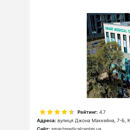
Рейтинг:
4.7
Адреса:
вулиця Джона Маккейна, 7-Б, К
Сайт:
smartmedicalcenter.ua