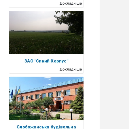
Докладніше
ЗАО "Синий Корпус"
Докладніше
Слобожанська будівельна