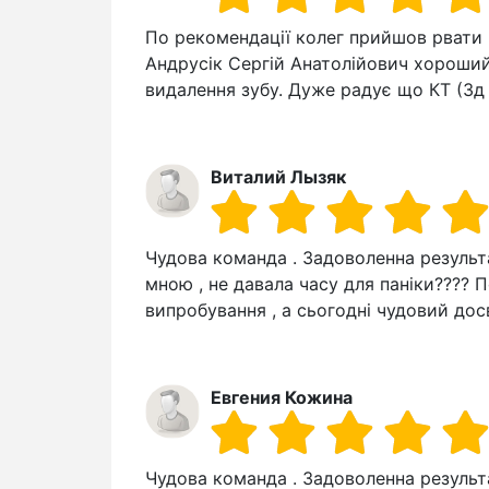
По рекомендації колег прийшов рвати 
Андрусік Сергій Анатолійович хороши
видалення зубу. Дуже радує що КТ (3д
Виталий Лызяк
Чудова команда . Задоволенна результ
мною , не давала часу для паніки???? 
випробування , а сьогодні чудовий досв
Евгения Кожина
Чудова команда . Задоволенна результ