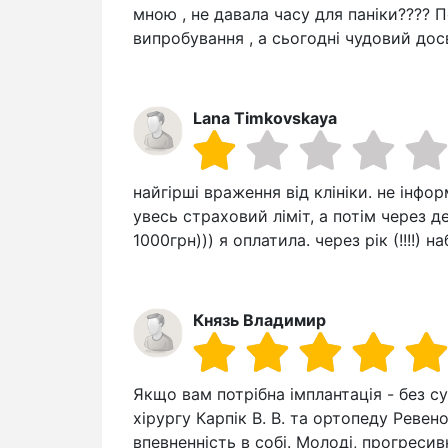
мною , не давала часу для паніки???? 
випробування , а сьогодні чудовий досв
Lana Timkovskaya
найгірші враження від клініки. не інфо
увесь страховий ліміт, а потім через д
1000грн))) я оплатила. через рік (!!!!)
Князь Владимир
Якщо вам потрібна імплантація - без с
хірургу Карпік В. В. та ортопеду Ревен
впевненність в собі. Молоді, прогреси