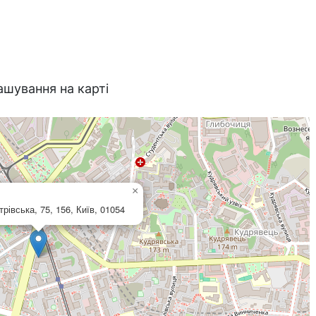
ашування на карті
×
рівська, 75, 156, Київ, 01054