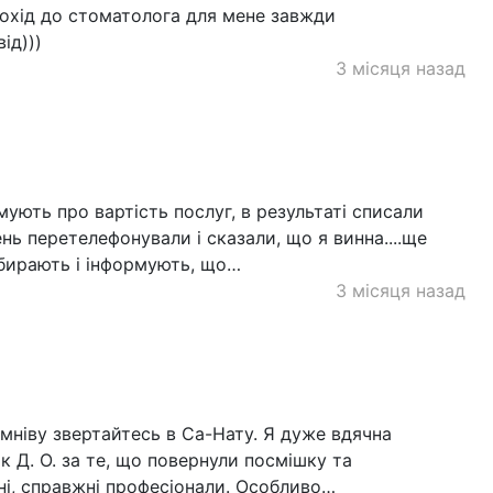
Похід до стоматолога для мене завжди
ід)))
3 місяця назад
рмують про вартість послуг, в результаті списали
ень перетелефонували і сказали, що я винна....ще
 набирають і інформують, що…
3 місяця назад
умніву звертайтесь в Са-Нату. Я дуже вдячна
ок Д. О. за те, що повернули посмішку та
вні, справжні професіонали. Особливо…