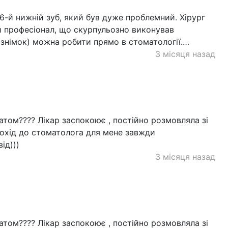
6-й нижній зуб, який був дуже проблемний. Хірург
й професіонал, що скурпульозно виконував
 знімок) можна робити прямо в стоматології.…
3 місяця назад
атом???? Лікар заспокоює , постійно розмовляла зі
Похід до стоматолога для мене завжди
ід)))
3 місяця назад
атом???? Лікар заспокоює , постійно розмовляла зі