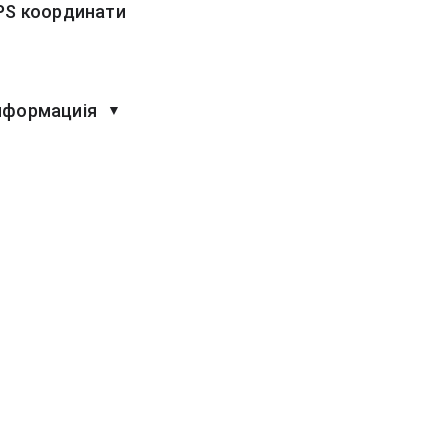
PS координати
нформациія
▼