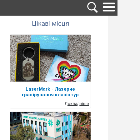
Цікаві місця
LaserMark - Лазерне
гравірування клавіатур
Докладніше