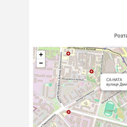
Розт
+
−
СА-НАТА
вулиця Дмит