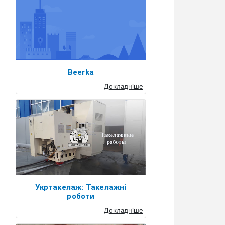
Beerka
Докладніше
Укртакелаж: Такелажні
роботи
Докладніше