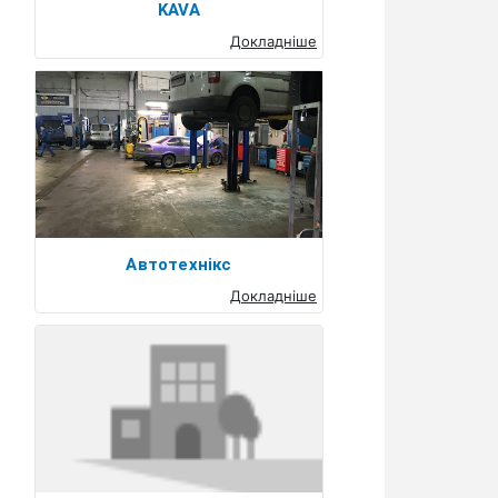
KAVA
Докладніше
Автотехнікс
Докладніше