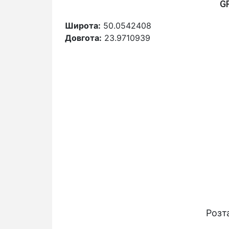
G
Широта:
50.0542408
Довгота:
23.9710939
Розт