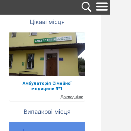
Цікаві місця
Амбулаторія Сімейної
медицини №1
Докладніше
Випадкові місця