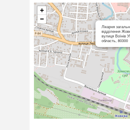
+
−
Лікарня загальн
відділення Жов
вулиця Воїнів У
область, 80300