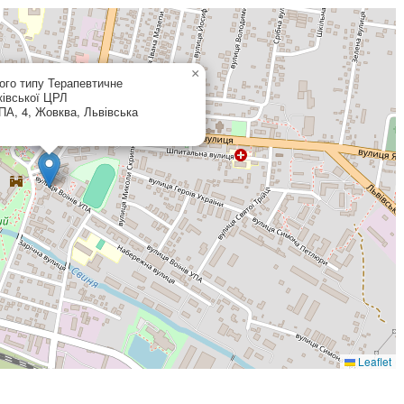
×
ого типу Терапевтичне
ківської ЦРЛ
ПА, 4, Жовква, Львівська
Leaflet