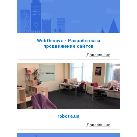
WebOsnova - Разработка и
продвижение сайтов
Докладніше
robota.ua
Докладніше