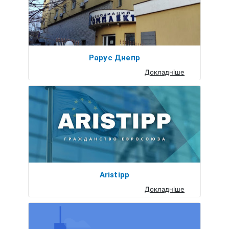
Рарус Днепр
Докладніше
Aristipp
Докладніше