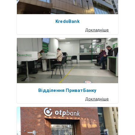
KredoBank
Докладніше
Відділення ПриватБанку
Докладніше