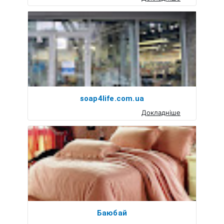
soap4life.com.ua
Докладніше
Баюбай