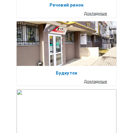
Речовий ринок
Докладніше
Будкуток
Докладніше