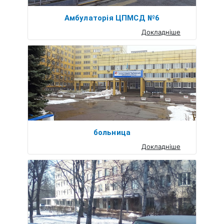
Амбулаторія ЦПМСД №6
Докладніше
больница
Докладніше