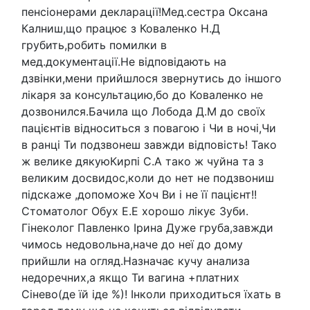
пенсіонерами декларації!Мед.сестра Оксана
Калниш,що працює з Коваленко Н.Д
грубить,робить помилки в
мед.документації.Не відповідають на
дзвінки,мени прийшлося звернутись до іншого
лікаря за консультацию,бо до Коваленко не
дозвонился.Бачила що Лобода Д.М до своїх
пацієнтів відноситься з повагою і Чи в ночі,Чи
в ранці Ти подзвонеш завжди відповість! Тако
ж велике дякуюКирпі С.А тако ж чуйна та з
великим досвидос,коли до нет не подзвониш
підскаже ,допоможе Хоч Ви і не її пацієнт!!
Стоматолог Обух Е.Е хорошо лікує Зуби.
Гінеколог Павленко Ірина Дуже груба,завжди
чимось недовольна,наче до неї до дому
прийшли на огляд.Назначає кучу анализа
недоречних,а якщо Ти вагина +платних
Сінево(де їй іде %)! Інколи приходиться їхать в