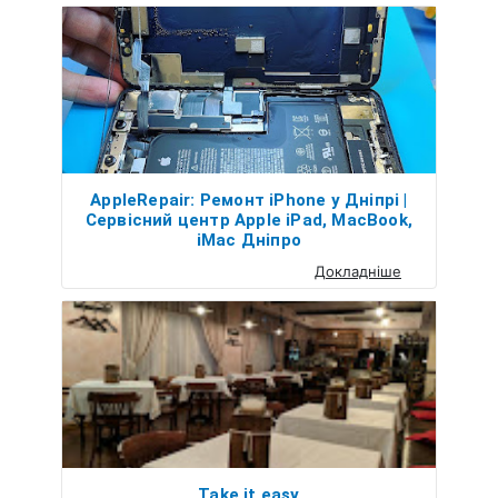
AppleRepair: Ремонт iPhone у Дніпрі |
Сервісний центр Apple iPad, MacBook,
iMac Дніпро
Докладніше
Take it easy