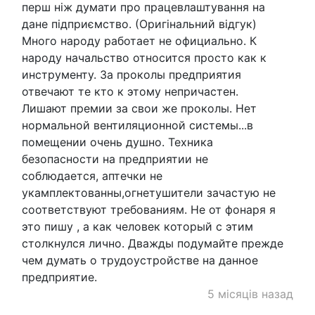
перш ніж думати про працевлаштування на
дане підприємство. (Оригінальний відгук)
Много народу работает не официально. К
народу начальство относится просто как к
инструменту. За проколы предприятия
отвечают те кто к этому непричастен.
Лишают премии за свои же проколы. Нет
нормальной вентиляционной системы...в
помещении очень душно. Техника
безопасности на предприятии не
соблюдается, аптечки не
укамплектованны,огнетушители зачастую не
соответствуют требованиям. Не от фонаря я
это пишу , а как человек который с этим
столкнулся лично. Дважды подумайте прежде
чем думать о трудоустройстве на данное
предприятие.
5 місяців назад