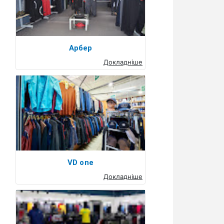
Арбер
Докладніше
VD one
Докладніше