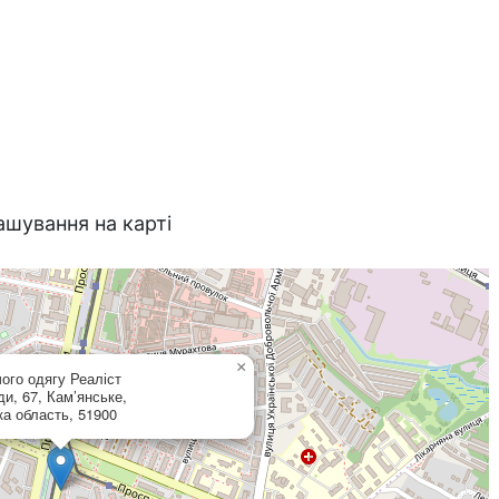
ашування на карті
×
ого одягу Реаліст
и, 67, Кам’янське,
ка область, 51900