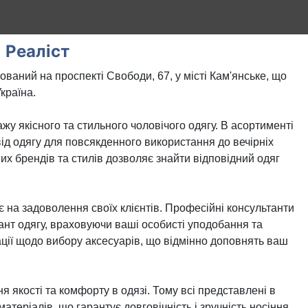
Реаліст
ований на проспекті Свободи, 67, у місті Кам'янське, що
країна.
жу якісного та стильного чоловічого одягу. В асортименті
від одягу для повсякденного використання до вечірніх
мих брендів та стилів дозволяє знайти відповідний одяг
 на задоволення своїх клієнтів. Професійні консультанти
нт одягу, враховуючи ваші особисті уподобання та
ації щодо вибору аксесуарів, що відмінно доповнять ваш
я якості та комфорту в одязі. Тому всі представлені в
атеріалів, що гарантує довговічність і зручність носіння.