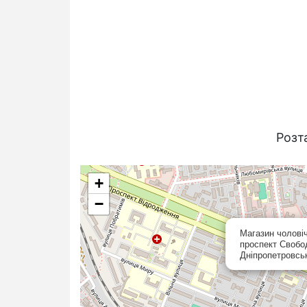
Розт
+
−
Магазин чоловіч
проспект Свобод
Дніпропетровсь