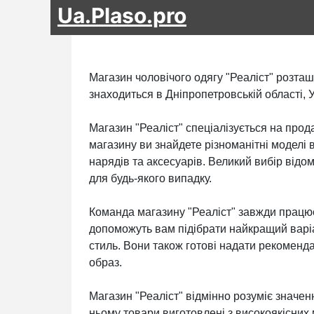
Ua.Plaso.pro
Магазин чоловічого одягу "Реаліст" розташ
знаходиться в Дніпропетровській області, У
Магазин "Реаліст" спеціалізується на прода
магазину ви знайдете різноманітні моделі 
нарядів та аксесуарів. Великий вибір відо
для будь-якого випадку.
Команда магазину "Реаліст" завжди працює
допоможуть вам підібрати найкращий варіа
стиль. Вони також готові надати рекоменд
образ.
Магазин "Реаліст" відмінно розуміє значенн
ньому товари виготовлені з високоякісних м