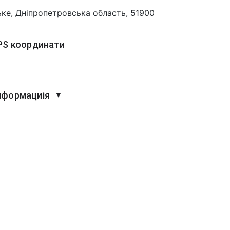
ьке, Дніпропетровська область, 51900
PS координати
нформациія
▼