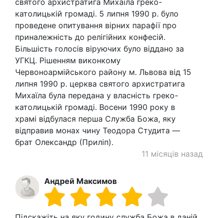
святого архистратига Михаїла греко-
католицькій громаді. 5 липня 1990 р. було
проведене опитування вірних парафії про
приналежність до релігійних конфесій.
Більшість голосів віруючих було віддано за
УГКЦ. Рішенням виконкому
Червоноармійського району м. Львова від 15
липня 1990 р. церква святого архистратига
Михаїла була передана у власність греко-
католицькій громаді. Восени 1990 року в
храмі відбулася перша Служба Божа, яку
відправив монах чину Теодора Студита —
брат Олександр (Приліп).
11 місяців назад
Андрей Максимов
Підскажіть на яку годину служба Божа в даній