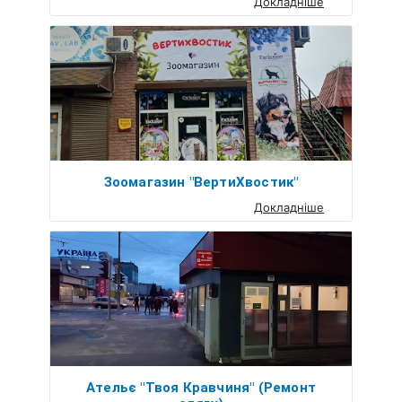
Докладніше
Зоомагазин "ВертиХвостик"
Докладніше
Ательє "Твоя Кравчиня" (Ремонт