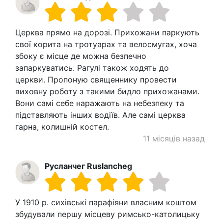
Церква прямо на дорозі. Прихожани паркують
свої корита на тротуарах та велосмугах, хоча
збоку є місце де можна безпечно
запаркуватись. Рагулі також ходять до
церкви. Пропоную священнику провести
виховну роботу з такими бидло прихожанами.
Вони самі себе наражають на небезпеку та
підставляють інших водіїв. Але самі церква
гарна, колишній костел.
11 місяців назад
Русланчег Ruslancheg
У 1910 р. сихівські парафіяни власним коштом
збудували першу місцеву римсько-католицьку