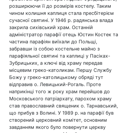
розширюючи її до розмірів костелу. Таким
чином колишня каплиця стала пресбітерієм
сучасної святині. У 1946 р. радянська влада
закрила сихівський храм. Останній
адміністратор парафії отець Юстин Костек та
частина парафіян виїхали до Польщі,
забравши із собою костельне майно з
парафіяльної святині та каплиці у Пасіках-
Зубрицьких, а ключі від храму передав
місцевим греко-католикам. Першу Службу
Божу у греко-католицькому обряді тут
відправив о. Левицький-Рогаль. Проте
наприкінці того ж року храм перейшов до
Московського патріархату, парохом храму
став православний священик о. Тарнавський,
що прибув з Волині. У 1989 р. на парафії був
створений церковний комітет, основним
завданням якого було повернути церкву