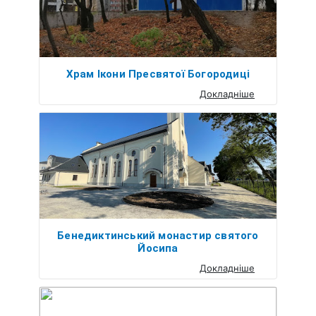
Храм Ікони Пресвятої Богородиці
Докладніше
Бенедиктинський монастир святого
Йосипа
Докладніше