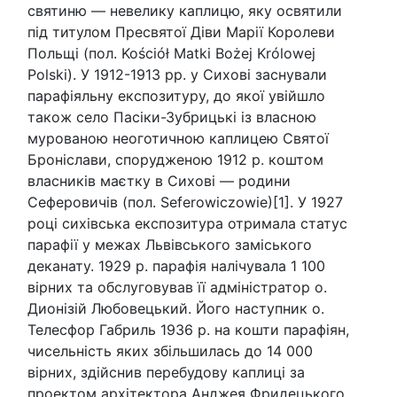
святиню — невелику каплицю, яку освятили
під титулом Пресвятої Діви Марії Королеви
Польщі (пол. Kościół Matki Bożej Królowej
Polski). У 1912-1913 рр. у Сихові заснували
парафіяльну експозитуру, до якої увійшло
також село Пасіки-Зубрицькі із власною
мурованою неоготичною каплицею Святої
Броніслави, спорудженою 1912 р. коштом
власників маєтку в Сихові — родини
Сеферовичів (пол. Seferowiczowie)[1]. У 1927
році сихівська експозитура отримала статус
парафії у межах Львівського заміського
деканату. 1929 р. парафія налічувала 1 100
вірних та обслуговував її адміністратор о.
Дионізій Любовецький. Його наступник о.
Телесфор Габриль 1936 р. на кошти парафіян,
чисельність яких збільшилась до 14 000
вірних, здійснив перебудову каплиці за
проектом архітектора Анджея Фридецького,