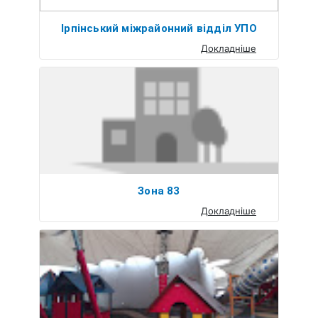
Ірпінський міжрайонний відділ УПО
Докладніше
Зона 83
Докладніше