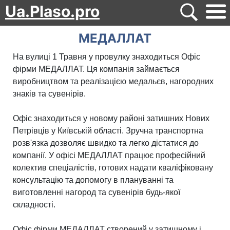
Ua.Plaso.pro
МЕДАЛЛАТ
На вулиці 1 Травня у провулку знаходиться Офіс
фірми МЕДАЛЛАТ. Ця компанія займається
виробництвом та реалізацією медальєв, нагородних
знаків та сувенірів.
Офіс знаходиться у новому районі затишних Нових
Петрівців у Київській області. Зручна транспортна
розв'язка дозволяє швидко та легко дістатися до
компанії. У офісі МЕДАЛЛАТ працює професійний
колектив спеціалістів, готових надати кваліфіковану
консультацію та допомогу в плануванні та
виготовленні нагород та сувенірів будь-якої
складності.
Офіс фірми МЕДАЛЛАТ створений у затишному і