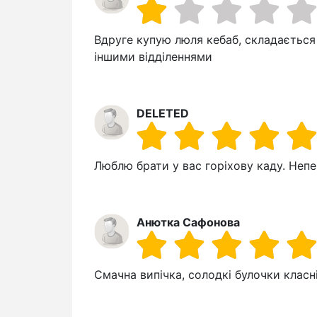
Вдруге купую люля кебаб, складається 
іншими відділеннями
DELETED
Люблю брати у вас горіхову каду. Неп
Анютка Сафонова
Смачна випічка, солодкі булочки класні