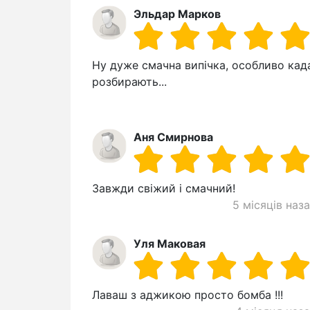
Эльдар Марков
Ну дуже смачна випічка, особливо кад
розбирають...
Аня Смирнова
Завжди свіжий і смачний!
5 місяців наз
Уля Маковая
Лаваш з аджикою просто бомба !!!