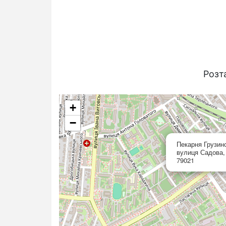
Розт
+
−
Пекарня Грузин
вулиця Садова, 
79021