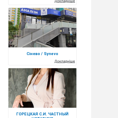
Докладніше
Сінево / Synevo
Докладніше
ГОРЕЦКАЯ С.И. ЧАСТНЫЙ