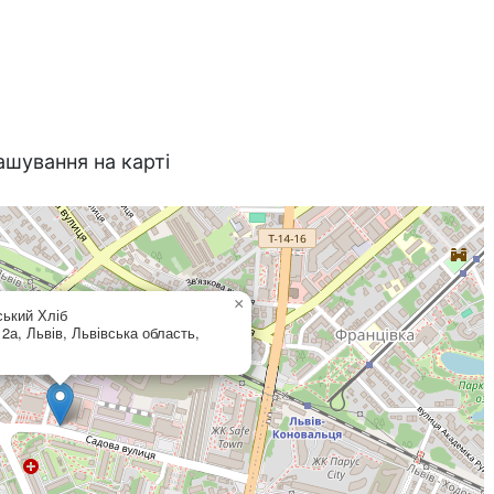
ашування на карті
×
ський Хліб
2а, Львів, Львівська область,