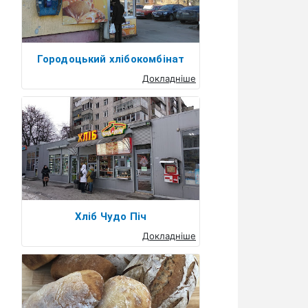
Городоцький хлібокомбінат
Докладніше
Хліб Чудо Піч
Докладніше