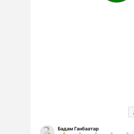
Бадам Ганбаатар