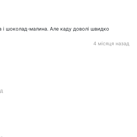
а і шоколад-малина. Але каду доволі швидко
4 місяця назад
ад