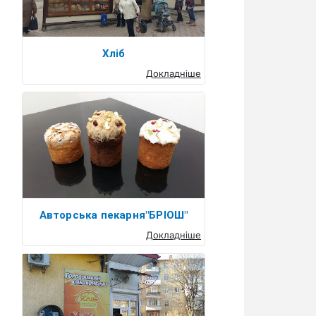
Хліб
Докладніше
Авторська пекарня"БРІОШ"
Докладніше