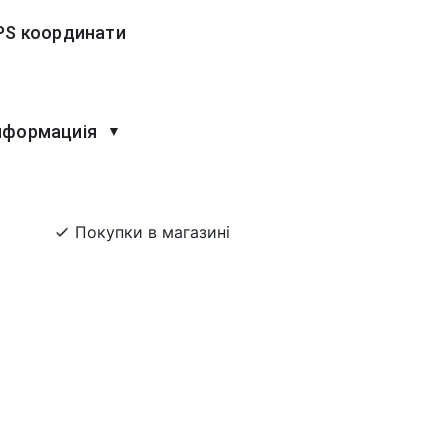
PS координати
нформациія
▼
Покупки в магазині