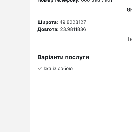
Номер телефону:
066 598 7901
G
Широта:
49.8228127
Довгота:
23.9811836
І
Варіанти послуги
Їжа із собою