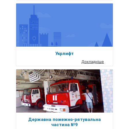
Укрлифт
Докладніше
Державна пожежно-рятувальна
частина №9