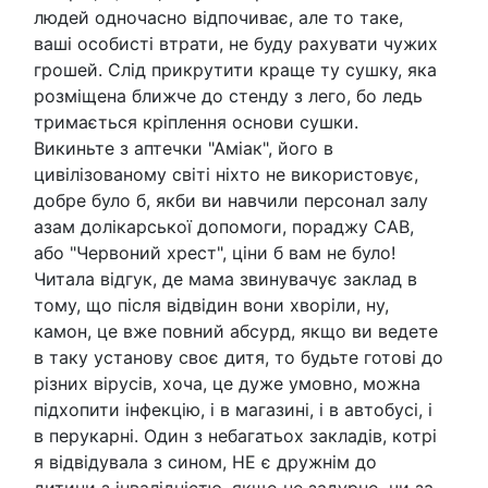
людей одночасно відпочиває, але то таке,
ваші особисті втрати, не буду рахувати чужих
грошей. Слід прикрутити краще ту сушку, яка
розміщена ближче до стенду з лего, бо ледь
тримається кріплення основи сушки.
Викиньте з аптечки "Аміак", його в
цивілізованому світі ніхто не використовує,
добре було б, якби ви навчили персонал залу
азам долікарської допомоги, пораджу САВ,
або "Червоний хрест", ціни б вам не було!
Читала відгук, де мама звинувачує заклад в
тому, що після відвідин вони хворіли, ну,
камон, це вже повний абсурд, якщо ви ведете
в таку установу своє дитя, то будьте готові до
різних вірусів, хоча, це дуже умовно, можна
підхопити інфекцію, і в магазині, і в автобусі, і
в перукарні. Один з небагатьох закладів, котрі
я відвідувала з сином, НЕ є дружнім до
дитини з інвалідністю, якщо не задурно, чи за