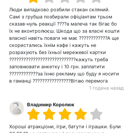
Люди випадково розбили стакан скляний.
Самі з грубша позбирали офіціантам трьом
сказав-нуль реакції ????а малеча так бігає бо
їх не вконтролюєш. Шкода що за власні кошти
власної навіть поваги не має ????????????А ще
скористались їхнім кафе і кажуть не
розрахують без їхньої мережевої картки
????????????????????????????кажуть треба
заповнювати анкетку і 10 грн. заплатити
????????????за їхню рекламу що буду я носити
в гаманці ????????????????Вітаю перемога
1 година назад
Владимир Королюк
Хороші атракціони, ігри, батути і іграшки. Були