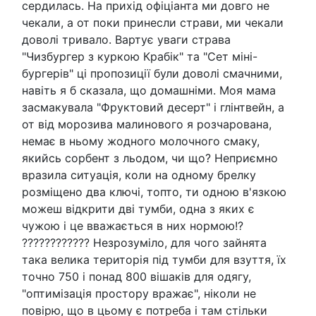
сердилась. На прихід офіціанта ми довго не
чекали, а от поки принесли страви, ми чекали
доволі тривало. Вартує уваги страва
"Чизбургер з куркою Крабік" та "Сет міні-
бургерів" ці пропозиції були доволі смачними,
навіть я б сказала, що домашніми. Моя мама
засмакувала "Фруктовий десерт" і глінтвейн, а
от від морозива малинового я розчарована,
немає в ньому жодного молочного смаку,
якийсь сорбент з льодом, чи що? Неприємно
вразила ситуація, коли на одному брелку
розміщено два ключі, топто, ти одною в'язкою
можеш відкрити дві тумби, одна з яких є
чужою і це вважається в них нормою!?
???????????? Незрозуміло, для чого зайнята
така велика територія під тумби для взуття, їх
точно 750 і понад 800 вішаків для одягу,
"оптимізація простору вражає", ніколи не
повірю, що в цьому є потреба і там стільки