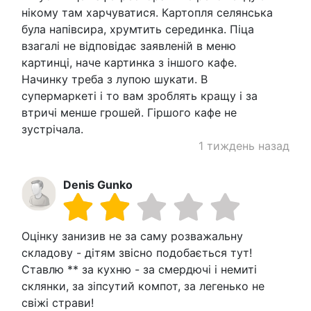
нікому там харчуватися. Картопля селянська
була напівсира, хрумтить серединка. Піца
взагалі не відповідає заявленій в меню
картинці, наче картинка з іншого кафе.
Начинку треба з лупою шукати. В
супермаркеті і то вам зроблять кращу і за
втричі менше грошей. Гіршого кафе не
зустрічала.
1 тиждень назад
Denis Gunko
Оцінку занизив не за саму розважальну
складову - дітям звісно подобається тут!
Ставлю ** за кухню - за смердючі і немиті
склянки, за зіпсутий компот, за легенько не
свіжі страви!