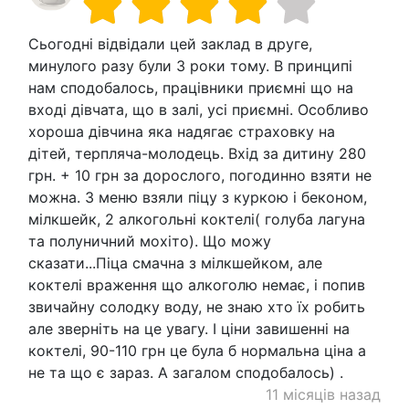
Сьогодні відвідали цей заклад в друге,
минулого разу були 3 роки тому. В принципі
нам сподобалось, працівники приємні що на
вході дівчата, що в залі, усі приємні. Особливо
хороша дівчина яка надягає страховку на
дітей, терпляча-молодець. Вхід за дитину 280
грн. + 10 грн за дорослого, погодинно взяти не
можна. З меню взяли піцу з куркою і беконом,
мілкшейк, 2 алкогольні коктелі( голуба лагуна
та полуничний мохіто). Що можу
сказати...Піца смачна з мілкшейком, але
коктелі враження що алкоголю немає, і попив
звичайну солодку воду, не знаю хто їх робить
але зверніть на це увагу. І ціни завишенні на
коктелі, 90-110 грн це була б нормальна ціна а
не та що є зараз. А загалом сподобалось) .
11 місяців назад