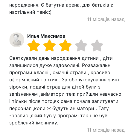
народження. Є батутна арена, для батьків є
настільний теніс:)
11 місяців назад
Илья Максимов
Святкували день народження дитини , діти
залишилися дуже задоволені. Розважальні
програми класні , смачні страви , красиво
оформлений тортик . За обслуговування зняті
зірочки, подачі страв для дітей були з
запізненням ,аніматори теж прийшли невчасно
і тільки після того,як сама почала запитувати
персонал ,коли ж будуть аніматори . Тату
-розпис ,який був у програмі так і не був
зроблений іменнику.
11 місяців назад