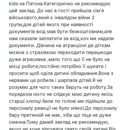
kids на Патона.Категорично не рекомендую
цей заклад. До нас в гості прийшла сім'я
військового,який є інвалідом війни 2
групи,для дітей якого при наявності
документів вхід мав бути безкоштовним,але
нам сказали заплатити за вхід,хоч ми надали
документи. Дівчина на атракціоні де діткам
можна з страхівкою переходити перешкоди
дуже агресивна ,мало того що її не було на
місці роботи,постійно потрібно її шукати і
просити щоб оділа дитині обладнання.Вона з
нервами це робила і шарпала дітей.Я не
розумію для чого таких беруть на роботу.За
порядком ніхто не слідкує мою дитину якісь
старші хлопці били по голові ми підійшли до
персоналу реакції не було ніякої.До персоналу
бару претензій не має, хіба що піца не дуже
смачна.Тому даний заклад не рекомендую,
якщо не хоче зіпсувати свято своїй дитині.Від