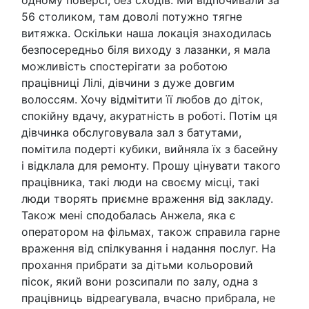
56 столиком, там доволі потужно тягне
витяжка. Оскільки наша локація знаходилась
безпосередньо біля виходу з лазанки, я мала
можливість спостерігати за роботою
працівниці Лілі, дівчини з дуже довгим
волоссям. Хочу відмітити її любов до діток,
спокійну вдачу, акуратність в роботі. Потім ця
дівчинка обслуговувала зал з батутами,
помітила подерті кубики, вийняла їх з басейну
і відклала для ремонту. Прошу цінувати такого
працівника, такі люди на своєму місці, такі
люди творять приємне враження від закладу.
Також мені сподобалась Анжела, яка є
оператором на фільмах, також справила гарне
враження від спілкування і надання послуг. На
прохання прибрати за дітьми кольоровий
пісок, який вони розсипали по залу, одна з
працівниць відреагувала, вчасно прибрала, не