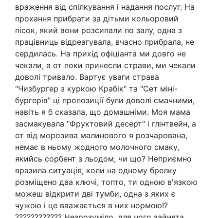
враження від спілкування і надання послуг. На
прохання прибрати за дітьми кольоровий
пісок, який вони розсипали по залу, одна з
працівниць відреагувала, вчасно прибрала, не
сердилась. На прихід офіціанта ми довго не
чекали, а от поки принесли страви, ми чекали
доволі тривало. Вартує уваги страва
"Чизбургер з куркою Крабік" та "Сет міні-
бургерів" ці пропозиції були доволі смачними,
навіть я б сказала, що домашніми. Моя мама
засмакувала "Фруктовий десерт" і глінтвейн, а
от від морозива малинового я розчарована,
немає в ньому жодного молочного смаку,
якийсь сорбент з льодом, чи що? Неприємно
вразила ситуація, коли на одному брелку
розміщено два ключі, топто, ти одною в'язкою
можеш відкрити дві тумби, одна з яких є
чужою і це вважається в них нормою!?
???????????? Незрозуміло, для чого зайнята