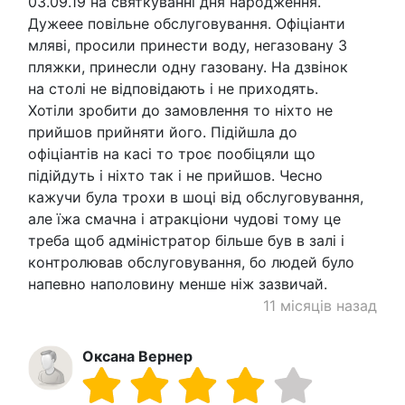
03.09.19 на святкуванні дня народження.
Дужеее повільне обслуговування. Офіціанти
мляві, просили принести воду, негазовану 3
пляжки, принесли одну газовану. На дзвінок
на столі не відповідають і не приходять.
Хотіли зробити до замовлення то ніхто не
прийшов прийняти його. Підійшла до
офіціантів на касі то троє пообіцяли що
підійдуть і ніхто так і не прийшов. Чесно
кажучи була трохи в шоці від обслуговування,
але їжа смачна і атракціони чудові тому це
треба щоб адміністратор більше був в залі і
контролював обслуговування, бо людей було
напевно наполовину менше ніж зазвичай.
11 місяців назад
Оксана Вернер