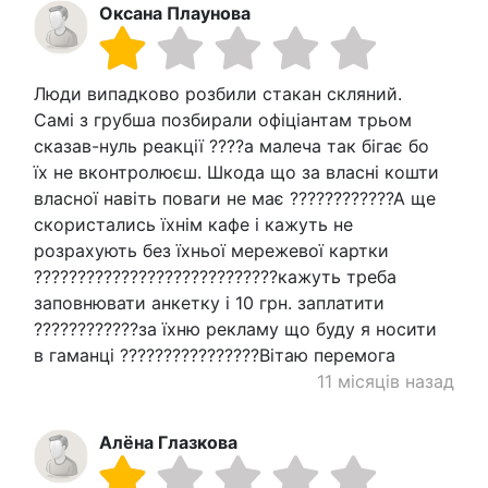
Оксана Плаунова
Люди випадково розбили стакан скляний.
Самі з грубша позбирали офіціантам трьом
сказав-нуль реакції ????а малеча так бігає бо
їх не вконтролюєш. Шкода що за власні кошти
власної навіть поваги не має ????????????А ще
скористались їхнім кафе і кажуть не
розрахують без їхньої мережевої картки
????????????????????????????кажуть треба
заповнювати анкетку і 10 грн. заплатити
????????????за їхню рекламу що буду я носити
в гаманці ????????????????Вітаю перемога
11 місяців назад
Алёна Глазкова