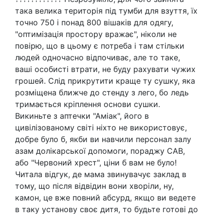
така велика територія під тумби для взуття, їх
точно 750 і понад 800 вішаків для одягу,
"оптимізація простору вражає", ніколи не
повірю, що в цьому є потреба і там стільки
людей одночасно відпочиває, але то таке,
ваші особисті втрати, не буду рахувати чужих
грошей. Слід прикрутити краще ту сушку, яка
розміщена ближче до стенду з лего, бо ледь
тримається кріплення основи сушки.
Викиньте з аптечки "Аміак", його в
цивілізованому світі ніхто не використовує,
добре було б, якби ви навчили персонал залу
азам долікарської допомоги, пораджу САВ,
або "Червоний хрест", ціни б вам не було!
Читала відгук, де мама звинувачує заклад в
тому, що після відвідин вони хворіли, ну,
камон, це вже повний абсурд, якщо ви ведете
в таку установу своє дитя, то будьте готові до