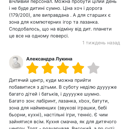
вічливий персонал. Можна пробути цілий день
і не буде дитині сумно. Ціна хоч і дорога
(179/200), але виправдана . А для старших є
зона для компютерних ігор та лазанка.
Сподобалось, що на відміну від дит. планети
це все на одному поверсі.
1 тиждень назад
Александра Лукина
Дитячий центр, куди можна прийти
побавитися з дітьми. В суботу неділю дууууже
багато дітей і батьків, і дууууже шумно.
Багато зон: лабіринт, лазанка, xbox, батути,
зона для найменших (звукові іграшки, бебі
бьорни, кухні), настільні ігри, тенніс. Є чим
зайнятися всім. Кухня смачна, як для дитячого
центру. Торт - розчарував. Високий, а по суті: