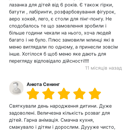
лазанка для дітей від 6 років. Є також гірки,
батути , лабіринти, розфарбовування фігурок,
аеро хокей, лего, є столи для пінг-понгу. Не
сподобалось те що замовлення зробили і
більше години чекали на нього, хоча людей
багато і не було. Плюс замовили млинці які в
меню виглядали по одному, а принесли зовсім
інше. Хотілося б щоб меню яке дають для
перегляду відповідало дійсності!!!!
11 місяців назад
Анюта Сенинг
Святкували день народження дитини. Дуже
задоволені. Величезна кількість розваг для
дітей. Гарна анімація. Смачна кухня,
смакувало і дітям і дорослим. Дуууже чисто,