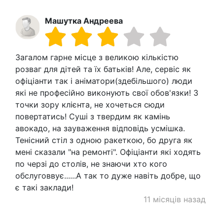
Машутка Андреева
Загалом гарне місце з великою кількістю
розваг для дітей та їх батьків! Але, сервіс як
офіціанти так і аніматори(здебільшого) люди
які не професійно виконують свої обов'язки! З
точки зору клієнта, не хочеться сюди
повертатись! Суші з твердим як камінь
авокадо, на зауваження відповідь усмішка.
Тенісний стіл з одною ракеткою, бо друга як
мені сказали "на ремонті". Офіціанти які ходять
по черзі до столів, не знаючи хто кого
обслуговвує......А так то дуже навіть добре, що
є такі заклади!
11 місяців назад