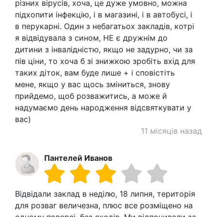
різних вірусів, хоча, це дуже умовно, можна
підхопити інфекцію, і в магазині, і в автобусі, і
в перукарні. Один з небагатьох закладів, котрі
я відвідувала з сином, НЕ є дружнім до
дитини з інвалідністю, якщо не задурно, чи за
пів ціни, то хоча б зі знижкою зробіть вхід для
таких діток, вам буде лише + і сповістіть
мене, якщо у вас щось зміниться, знову
прийдемо, щоб розважитись, а може й
надумаємо день народження відсвяткувати у
вас)
11 місяців назад
Пантелей Иванов
Відвідали заклад в неділю, 18 липня, територія
для розваг величезна, плюс все розміщено на
одному поверсі, без сходів. Ми відпочивали за