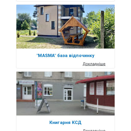
"MASMA" база відпочинку
Докладніше
Книгарня КСД
Докладніше