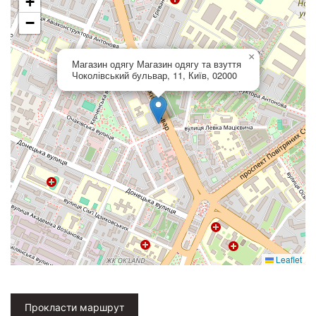
+
−
×
Магазин одягу Магазин одягу та взуття
Чоколівський бульвар, 11, Київ, 02000
Leaflet
Прокласти маршрут