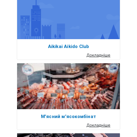
Aikikai Aikido Club
Докладніше
М'ясний м'ясокомбінат
Докладніше