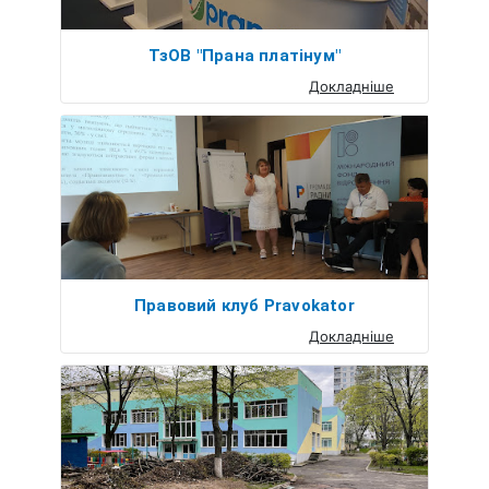
ТзОВ "Прана платінум"
Докладніше
Правовий клуб Pravokator
Докладніше