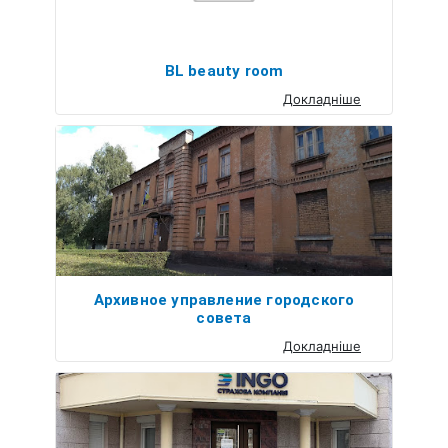
BL beauty room
Докладніше
Архивное управление городского
совета
Докладніше