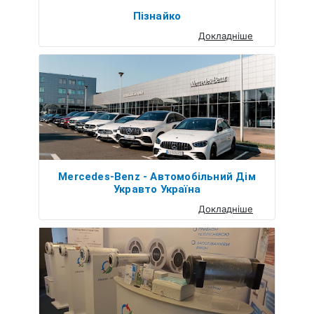
Пізнайко
Докладніше
Mercedes-Benz - Автомобільний Дім
Укравто Україна
Докладніше