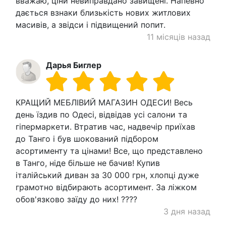
вважаю, ціни невиправдано завищені. Напевно
дається взнаки близькість нових житлових
масивів, а звідси і підвищений попит.
11 місяців назад
Дарья Биглер
КРАЩИЙ МЕБЛІВИЙ МАГАЗИН ОДЕСИ! Весь
день їздив по Одесі, відвідав усі салони та
гіпермаркети. Втратив час, надвечір приїхав
до Танго і був шокований підбором
асортименту та цінами! Все, що представлено
в Танго, ніде більше не бачив! Купив
італійський диван за 30 000 грн, хлопці дуже
грамотно відбирають асортимент. За ліжком
обов'язково заїду до них! ????
3 дня назад