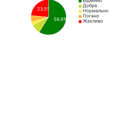
Відмінно
Добре
23.5%
Нормально
Погано
58.8%
Жахливо