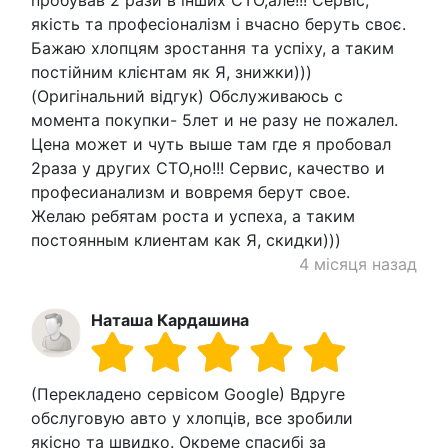
пробував 2 рази в інших СТО,але!!! Сервіс,
якість та професіоналізм і вчасно беруть своє.
Бажаю хлопцям зростання та успіху, а таким
постійним клієнтам як Я, знижки)))
(Оригінальний відгук) Обслуживаюсь с
момента покупки- 5лет и не разу не пожалел.
Цена может и чуть выше там где я пробовал
2раза у других СТО,но!!! Сервис, качество и
професианализм и вовремя берут свое.
Желаю ребятам роста и успеха, а таким
постоянным клиентам как Я, скидки)))
4 місяця назад
Наташа Кардашина
(Перекладено сервісом Google) Вдруге
обслуговую авто у хлопців, все зробили
якісно та швидко. Окреме спасибі за