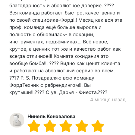
благодарность и абсолютное доверие. ????
Вся команда работает быстро, качественно и
по своей специфике-Форд!!! Месяц как вся эта
проф. команда ещё больше выросла и
полностью обновилась- в локации,
инструментах, подъёмниках... Всё новое,
крутое, а ценник тот же и качество работ как
всегда отличное!!! Комната ожидания это
вообще бомба!!! ???? Видно как ценят клиента
и работают на абсолютный сервис во всём.
???? P. S. Поздравляю всю команду
ФордТехник с ребрендингом!!! Вы
крутыши!!!???? С ув. Дарья - Фиеста.????
4 місяця назад
Нинель Коновалова