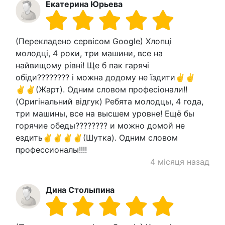
Екатерина Юрьева
(Перекладено сервісом Google) Хлопці
молодці, 4 роки, три машини, все на
найвищому рівні! Ще б пак гарячі
обіди???????? і можна додому не їздити✌️✌️
✌️✌️(Жарт). Одним словом професіонали!!
(Оригінальний відгук) Ребята молодцы, 4 года,
три машины, все на высшем уровне! Ещё бы
горячие обеды???????? и можно домой не
ездить✌️✌️✌️✌️(Шутка). Одним словом
профессионалы!!!!
4 місяця назад
Дина Столыпина