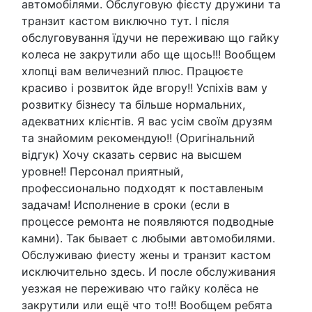
автомобілями. Обслуговую фієсту дружини та
транзит кастом виключно тут. І після
обслуговування їдучи не переживаю що гайку
колеса не закрутили або ще щось!!! Вообщем
хлопці вам величезний плюс. Працюєте
красиво і розвиток йде вгору!! Успіхів вам у
розвитку бізнесу та більше нормальних,
адекватних клієнтів. Я вас усім своїм друзям
та знайомим рекомендую!! (Оригінальний
відгук) Хочу сказать сервис на высшем
уровне!! Персонал приятный,
профессионально подходят к поставленым
задачам! Исполнение в сроки (если в
процессе ремонта не появляются подводные
камни). Так бывает с любыми автомобилями.
Обслуживаю фиесту жены и транзит кастом
исключительно здесь. И после обслуживания
уезжая не переживаю что гайку колёса не
закрутили или ещё что то!!! Вообщем ребята