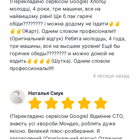
(Перекладено сервісом Google) Хлопці
молодці, 4 роки, три машини, все на
найвищому рівні! Ще б пак гарячі
обіди???????? і можна додому не їздити✌️✌️
✌️✌️(Жарт). Одним словом професіонали!!
(Оригінальний відгук) Ребята молодцы, 4 года,
три машины, все на высшем уровне! Ещё бы
горячие обеды???????? и можно домой не
ездить✌️✌️✌️✌️(Шутка). Одним словом
профессионалы!!!!
4 місяця назад
Наталья Смук
(Перекладено сервісом Google) Відмінне СТО,
знають усі хвороби Мондео, роблять дуже
якісно. Великий плюс-розбирання. Я
задоволений (Оригінальний відгук) Отличное