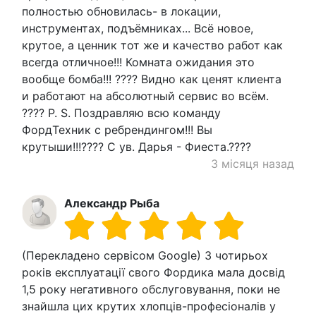
полностью обновилась- в локации,
инструментах, подъёмниках... Всё новое,
крутое, а ценник тот же и качество работ как
всегда отличное!!! Комната ожидания это
вообще бомба!!! ???? Видно как ценят клиента
и работают на абсолютный сервис во всём.
???? P. S. Поздравляю всю команду
ФордТехник с ребрендингом!!! Вы
крутыши!!!???? С ув. Дарья - Фиеста.????
3 місяця назад
Александр Рыба
(Перекладено сервісом Google) З чотирьох
років експлуатації свого Фордика мала досвід
1,5 року негативного обслуговування, поки не
знайшла цих крутих хлопців-професіоналів у