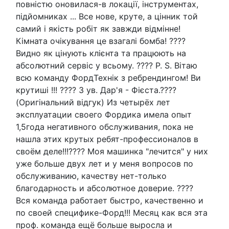
повністю оновилася-в локації, інструментах,
підйомниках ... Все нове, круте, а цінник той
самий і якість робіт як завжди відмінне!
Кімната очікування це взагалі бомба! ????
Видно як цінують клієнта та працюють на
абсолютний сервіс у всьому. ???? P. S. Вітаю
всю команду ФордТехнік з ребрендингом! Ви
крутиші !!! ???? З ув. Дар'я - Фієста.????
(Оригінальний відгук) Из четырёх лет
эксплуатации своего Фордика имела опыт
1,5года негативного обслуживания, пока не
нашла этих крутых ребят-профессионалов в
своём деле!!!???? Моя машинка "лечится" у них
уже больше двух лет и у меня вопросов по
обслуживанию, качеству нет-только
благодарность и абсолютное доверие. ????
Вся команда работает быстро, качественно и
по своей специфике-Форд!!! Месяц как вся эта
проф. команда ещё больше выросла и