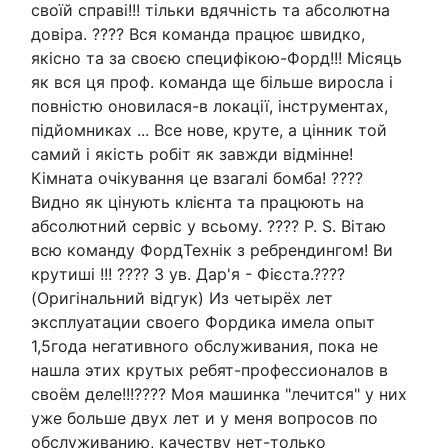
своїй справі!!! тільки вдячність та абсолютна
довіра. ???? Вся команда працює швидко,
якісно та за своєю специфікою-Форд!!! Місяць
як вся ця проф. команда ще більше виросла і
повністю оновилася-в локації, інструментах,
підйомниках ... Все нове, круте, а цінник той
самий і якість робіт як завжди відмінне!
Кімната очікування це взагалі бомба! ????
Видно як цінують клієнта та працюють на
абсолютний сервіс у всьому. ???? P. S. Вітаю
всю команду ФордТехнік з ребрендингом! Ви
крутиші !!! ???? З ув. Дар'я - Фієста.????
(Оригінальний відгук) Из четырёх лет
эксплуатации своего Фордика имела опыт
1,5года негативного обслуживания, пока не
нашла этих крутых ребят-профессионалов в
своём деле!!!???? Моя машинка "лечится" у них
уже больше двух лет и у меня вопросов по
обслуживанию, качеству нет-только