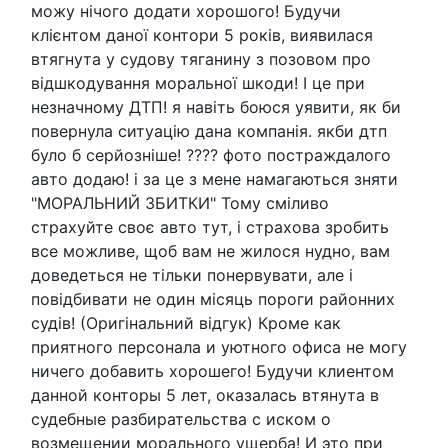
можу нічого додати хорошого! Будучи
клієнтом даної контори 5 років, виявилася
втягнута у судову тяганину з позовом про
відшкодування моральної шкоди! І це при
незначному ДТП! я навіть боюся уявити, як би
повернула ситуацію дана компанія. якби дтп
було б серйозніше! ???? фото постраждалого
авто додаю! і за це з мене намагаються зняти
"МОРАЛЬНИЙ ЗБИТКИ" Тому сміливо
страхуйте своє авто тут, і страхова зробить
все можливе, щоб вам не жилося нудно, вам
доведеться не тільки понервувати, але і
повідбивати не один місяць пороги районних
судів! (Оригінальний відгук) Кроме как
приятного персонала и уютного офиса не могу
ничего добавить хорошего! Будучи клиентом
данной конторы 5 лет, оказалась втянута в
судебные разбирательства с иском о
возмещении морального ущерба! И это при