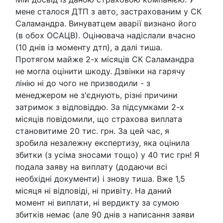
мене сталося ДТП з авто, застрахованим у СК
Саламандра. Винуватцем аварії визнано його
(в обох ОСАЦВ). Оцінювача надіслали вчасно
(10 днів із моменту дтп), а далі тиша.
Протягом майже 2-х місяців СК Саламандра
не могла оцінити шкоду. Дзвінки на гарячу
лінію ні до чого не призводили - з
менеджером не з'єднують, різні причини
затримок з відповіддю. За підсумками 2-х
місяців повідомили, що страхова виплата
становитиме 20 тис. грн. За цей час, я
зробила незалежну експертизу, яка оцінила
збитки (з усіма зносами тощо) у 40 тис грн! Я
подала заяву на виплату (додаючи всі
необхідні документи) і знову тиша. Вже 1,5
місяця ні відповіді, ні привіту. На даний
момент ні виплати, ні вердикту за сумою
збитків немає (але 90 днів з написання заяви