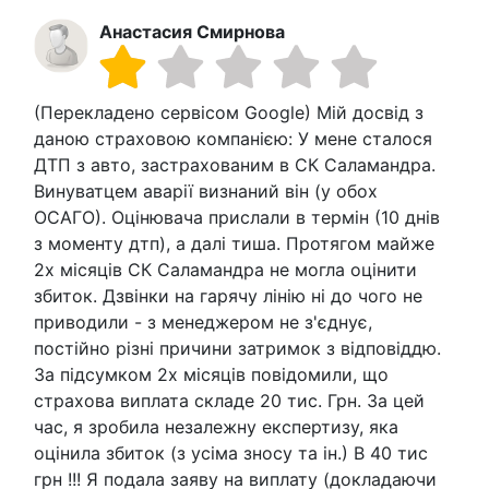
Анастасия Смирнова
(Перекладено сервісом Google) Мій досвід з
даною страховою компанією: У мене сталося
ДТП з авто, застрахованим в СК Саламандра.
Винуватцем аварії визнаний він (у обох
ОСАГО). Оцінювача прислали в термін (10 днів
з моменту дтп), а далі тиша. Протягом майже
2х місяців СК Саламандра не могла оцінити
збиток. Дзвінки на гарячу лінію ні до чого не
приводили - з менеджером не з'єднує,
постійно різні причини затримок з відповіддю.
За підсумком 2х місяців повідомили, що
страхова виплата складе 20 тис. Грн. За цей
час, я зробила незалежну експертизу, яка
оцінила збиток (з усіма зносу та ін.) В 40 тис
грн !!! Я подала заяву на виплату (докладаючи