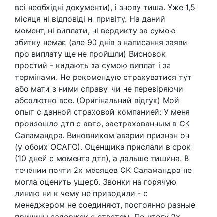
всі необхідні документи), і знову тиша. Уже 1,5
місяця ні відповіді ні привіту. На даний
момент, ні виплати, ні вердикту за сумою
збитку немає (але 90 днів з написання заяви
про виплату ще не пройшли) Висновок
простий - кидають за сумою виплат і за
термінами. Не рекомендую страхуватися тут
або мати з ними справу, чи не перевіряючи
абсолютно все. (Оригінальний відгук) Мой
опыт с данной страховой компанией: У меня
произошло дтп с авто, застрахованным в СК
Саламандра. Виновником аварии признан он
(у обоих ОСАГО). Оценщика прислали в срок
(10 дней с момента дтп), а дальше тишина. В
течении почти 2х месяцев СК Саламандра не
могла оценить ущерб. Звонки на горячую
линию ни к чему не приводили - с
менеджером не соединяют, постоянно разные
причины задержек с ответом. По итогу 2х