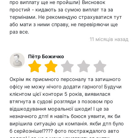
про виплату ще не пройшли) Висновок
простий - кидають за сумою виплат та за
термінами. Не рекомендую страхуватися тут
або мати з ними справу, не перевіряючи ще
раз все.
11 місяців назад
Пётр Божичко
Окрім як приємного персоналу та затишного
офісу не можу нічого додати гарного! Будучи
клієнтом цієї контори 5 років, виявилася
втягнута в судові розгляди з позовом про
відшкодування моральної шкоди! І це за
незначного дтп! я навіть боюся уявити, як би
вирішила ситуацію ця компанія. якби дтп було
б серйозніше!???? фото постраждалого авто