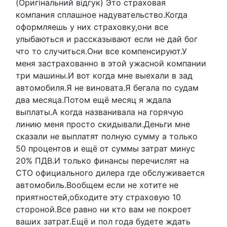
(Оригінальний відгук) Это страховая
компания сплашное надувательство.Когда
оформляешь у них страховку,они все
улыбаються и рассказывают если не дай бог
что то случиться.Они все компенсируют.У
меня застрахованно в этой ужасной компании
три машины.И вот когда мне выехали в зад
автомобиля.Я не виновата.Я бегала по судам
два месяца.Потом ещё месяц я ждала
выплаты.А когда названивала на горячую
линию меня просто скидывали.Деньги мне
сказали не выплатят полную сумму а только
50 процентов и ещё от суммы затрат минус
20% ПДВ.И только финансы перечислят на
СТО официального дилера где обслуживается
автомобиль.Вообщем если не хотите не
приятностей,обходите эту страховую 10
стороной.Все равно ни кто вам не покроет
ваших затрат.Ещё и пол года будете ждать