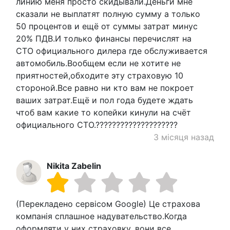
линию меня просто скидывали.Деньги мне
сказали не выплатят полную сумму а только
50 процентов и ещё от суммы затрат минус
20% ПДВ.И только финансы перечислят на
СТО официального дилера где обслуживается
автомобиль.Вообщем если не хотите не
приятностей,обходите эту страховую 10
стороной.Все равно ни кто вам не покроет
ваших затрат.Ещё и пол года будете ждать
чтоб вам какие то копейки кинули на счёт
официального СТО.????????????????????
3 місяця назад
Nikita Zabelin
(Перекладено сервісом Google) Це страхова
компанія сплашное надувательство.Когда
оформляти у них страховку, вони все