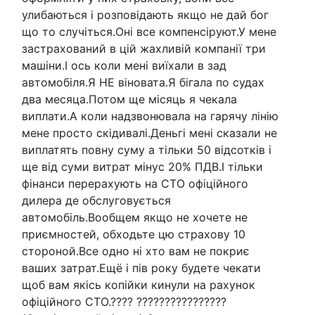
улибаються і розповідають якщо не дай бог
що то случіться.Оні все компенсіруют.У мене
застрахований в цій жахливій компанії три
машіни.І ось коли мені виїхали в зад
автомобіля.Я НЕ віновата.Я бігала по судах
два месяца.Потом ще місяць я чекала
виплати.А коли надзвонювала на гарячу лінію
мене просто скідивалі.Деньгі мені сказали не
виплатять повну суму а тільки 50 відсотків і
ще від суми витрат мінус 20% ПДВ.І тільки
фінанси перерахують на СТО офіційного
дилера де обслуговується
автомобіль.Вообщем якщо не хочете не
приємностей, обходьте цю страхову 10
стороной.Все одно ні хто вам не покриє
ваших затрат.Ещё і пів року будете чекати
щоб вам якісь копійки кинули на рахунок
офіційного СТО.???? ????????????????