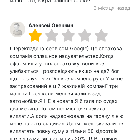
мало того, в кратчайшие сроки!
3 місяця назад
Алексей Овечкин
(Перекладено сервісом Google) Це страхова
компанія сплашное надувательство.Когда
оформляти у них страховку, вони все
улибаються і розповідають якщо не дай бог
що то случіться.Оні все компенсіруют.У мене
застрахований в цій жахливій компанії три
машіни.І ось коли мені виїхали в зад
автомобіля.Я НЕ віновата.Я бігала по судах
два месяца.Потом ще місяць я чекала
виплати.А коли надзвонювала на гарячу лінію
мене просто скідивалі.Деньгі мені сказали не
виплатять повну суму а тільки 50 відсотків і
ще від суми витрат мінус 20% ПДВ.І тільки