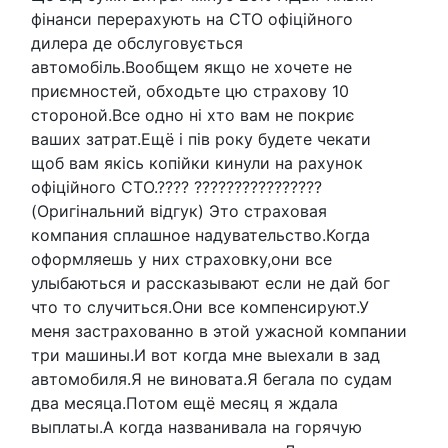
фінанси перерахують на СТО офіційного
дилера де обслуговується
автомобіль.Вообщем якщо не хочете не
приємностей, обходьте цю страхову 10
стороной.Все одно ні хто вам не покриє
ваших затрат.Ещё і пів року будете чекати
щоб вам якісь копійки кинули на рахунок
офіційного СТО.???? ????????????????
(Оригінальний відгук) Это страховая
компания сплашное надувательство.Когда
оформляешь у них страховку,они все
улыбаються и рассказывают если не дай бог
что то случиться.Они все компенсируют.У
меня застрахованно в этой ужасной компании
три машины.И вот когда мне выехали в зад
автомобиля.Я не виновата.Я бегала по судам
два месяца.Потом ещё месяц я ждала
выплаты.А когда названивала на горячую