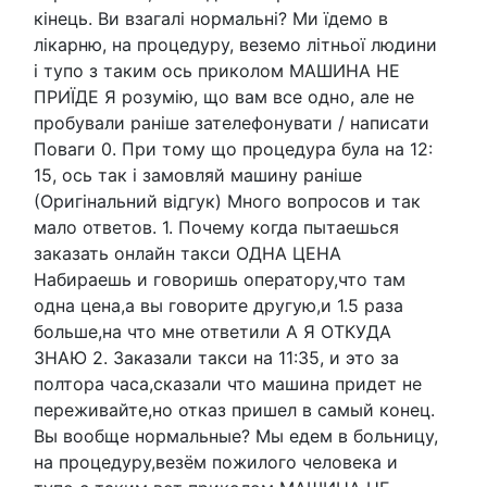
кінець. Ви взагалі нормальні? Ми їдемо в
лікарню, на процедуру, веземо літньої людини
і тупо з таким ось приколом МАШИНА НЕ
ПРИЇДЕ Я розумію, що вам все одно, але не
пробували раніше зателефонувати / написати
Поваги 0. При тому що процедура була на 12:
15, ось так і замовляй машину раніше
(Оригінальний відгук) Много вопросов и так
мало ответов. 1. Почему когда пытаешься
заказать онлайн такси ОДНА ЦЕНА
Набираешь и говоришь оператору,что там
одна цена,а вы говорите другую,и 1.5 раза
больше,на что мне ответили А Я ОТКУДА
ЗНАЮ 2. Заказали такси на 11:35, и это за
полтора часа,сказали что машина придет не
переживайте,но отказ пришел в самый конец.
Вы вообще нормальные? Мы едем в больницу,
на процедуру,везём пожилого человека и