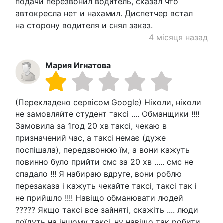
подачи перезвонил водитель, сказал что
автокресла нет и нахамил. Диспетчер встал
на сторону водителя и снял заказ.
4 місяця назад
Мария Игнатова
(Перекладено сервісом Google) Ніколи, ніколи
не замовляйте студент таксі .... Обманщики !!!!
Замовила за 1год 20 хв таксі, чекаю в
призначений час, а таксі немає (дуже
поспішала), передзвонюю їм, а вони кажуть
повинно було прийти смс за 20 хв ..... смс не
спадало !!! Я набираю вдруге, вони роблю
перезаказа і кажуть чекайте таксі, таксі так і
не прийшло !!!! Навіщо обманювати людей
????? Якщо таксі все зайняті, скажіть .... люди
поїдуть на іншому таксі, ну навіщо так робити