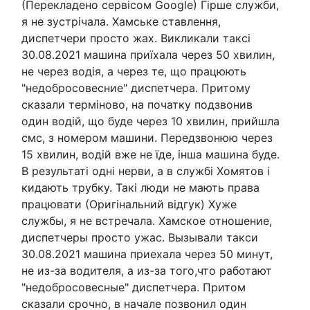
(Перекладено сервісом Google) Гірше служби,
я не зустрічала. Хамське ставлення,
диспетчери просто жах. Викликали таксі
30.08.2021 машина приїхала через 50 хвилин,
не через водія, а через те, що працюють
"недобросовесние" диспетчера. Притому
сказали терміново, на початку подзвонив
один водій, що буде через 10 хвилин, прийшла
смс, з номером машини. Передзвонюю через
15 хвилин, водій вже не їде, інша машина буде.
В результаті одні нерви, а в службі Хомятов і
кидають трубку. Такі люди не мають права
працювати (Оригінальний відгук) Хуже
службы, я не встречала. Хамское отношение,
диспетчеры просто ужас. Вызывали такси
30.08.2021 машина приехала через 50 минут,
не из-за водителя, а из-за того,что работают
"недобросовесные" диспетчера. Притом
сказали срочно, в начале позвонил один