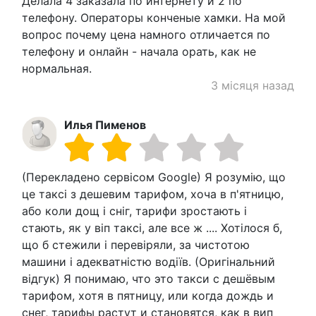
Делала 4 заказала по интернету и 2 по
телефону. Операторы конченые хамки. На мой
вопрос почему цена намного отличается по
телефону и онлайн - начала орать, как не
нормальная.
3 місяця назад
Илья Пименов
(Перекладено сервісом Google) Я розумію, що
це таксі з дешевим тарифом, хоча в п'ятницю,
або коли дощ і сніг, тарифи зростають і
стають, як у віп таксі, але все ж .... Хотілося б,
що б стежили і перевіряли, за чистотою
машини і адекватністю водіїв. (Оригінальний
відгук) Я понимаю, что это такси с дешёвым
тарифом, хотя в пятницу, или когда дождь и
снег, тарифы растут и становятся, как в вип