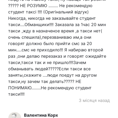
????? НЕ РОЗУМІЮ ......... Не рекомендую
студент таксі !!!! (Оригінальний відгук)
Никогда, никогда не заказывайте студент
такси....Обманщики!!!! Заказала за 1час 20 мин
такси ,жду в назначеное время ,а такси нет(
очень спешила),перезваниваю им,а они
говорят должно было прийти смс за 20
мин.....смс не приходило!!! Я набираю второй
раз ,они делаю перезаказ и говорят ожидайте
такси,такси так и не пришло!!!!Зачем
обманывать людей?????Если такси все
заняты,скажите ....люди поедут на другом
такси,ну зачем так делать????? НЕ
ПОНИМАЮ.........Не рекомендую студент
такси!!!!
3 місяця назад
Валентина Корх