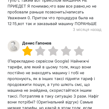
тупо с таким вот приколом МАШИНА НЕ
ПРИЕДЕТ Я понимаю,что вам все равно,но не
пробовали раньше позвонить/написать
Уважения 0. Притом что процедура была на
12:15,вот так и заказывай машину ПОРАНЬШЕ
3 місяця назад
Денис Гапонов
(Перекладено сервісом Google) Найнижчі
тарифи, але який в цьому толк, якщо вони
постійно не знаходять машину і тобі не
пропонують, як в інших таксі підняти тариф і
продовжити пошук, а тупо шлють смс, що
машина не знайдена, скористайтеся іншим
таксі. Потрапляв в таку ситуацію 3 рази. Нафіг
вони потрібні? (Оригінальний відгук) Самые
низкие тарифы, но какой в этом толк, если