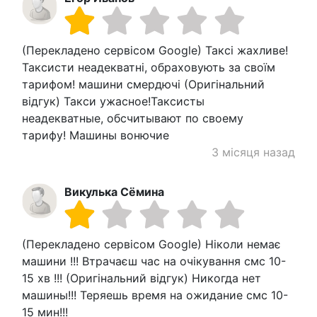
(Перекладено сервісом Google) Таксі жахливе!
Таксисти неадекватні, обраховують за своїм
тарифом! машини смердючі (Оригінальний
відгук) Такси ужасное!Таксисты
неадекватные, обсчитывают по своему
тарифу! Машины вонючие
3 місяця назад
Викулька Сёмина
(Перекладено сервісом Google) Ніколи немає
машини !!! Втрачаєш час на очікування смс 10-
15 хв !!! (Оригінальний відгук) Никогда нет
машины!!! Теряешь время на ожидание смс 10-
15 мин!!!