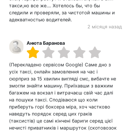
такси,но все же.... Хотелось бы, что бы
следили и проверяли, за чистотой машины и
адекватностью водителей.
2 місяця назад
Анюта Баранова
(Перекладено сервісом Google) Саме дно з
усіх таксі, онлайн замовлення на час і
сюрприз за 15 хвилин вигляді смс, вибачте не
змогли знайти машину. Приїхавши з важким
багажем на вокзал і витрачаєш свій час далі
на пошуки таксі. Сподіваюся що коли
приберуть горі боксера міра, хоч частково
наведуть порядок серед цих граків
(таксистів) це самі кінчені бариги серед цієї
нечисті приватників і маршруток (скотовозок