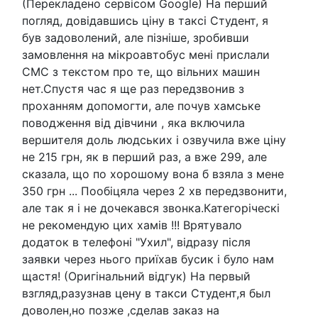
(Перекладено сервісом Google) На перший
погляд, довідавшись ціну в таксі Студент, я
був задоволений, але пізніше, зробивши
замовлення на мікроавтобус мені прислали
СМС з текстом про те, що вільних машин
нет.Спустя час я ще раз передзвонив з
проханням допомогти, але почув хамське
поводження від дівчини , яка включила
вершителя доль людських і озвучила вже ціну
не 215 грн, як в перший раз, а вже 299, але
сказала, що по хорошому вона б взяла з мене
350 грн ... Пообіцяла через 2 хв передзвонити,
але так я і не дочекався звонка.Категоріческі
не рекомендую цих хамів !!! Врятувало
додаток в телефоні "Ухил", відразу після
заявки через нього приїхав бусик і було нам
щастя! (Оригінальний відгук) На первый
взгляд,разузнав цену в такси Студент,я был
доволен,но позже ,сделав заказ на