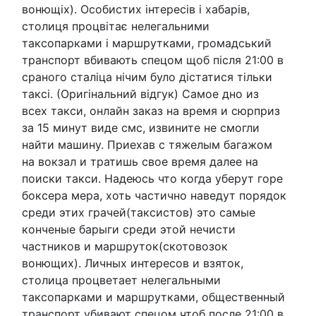
вонющіх). Особистих інтересів і хабарів,
столиця процвітає нелегальними
таксопарками і маршрутками, громадський
транспорт вбивають спецом щоб після 21:00 в
сраного сталіца нічим було дістатися тільки
таксі. (Оригінальний відгук) Самое дно из
всех такси, онлайн заказ на время и сюрприз
за 15 минут виде смс, извините не смогли
найти машину. Приехав с тяжелым багажом
на вокзал и тратишь свое время далее на
поиски такси. Надеюсь что когда уберут горе
боксера мера, хоть частично наведут порядок
среди этих грачей(таксистов) это самые
конченые барыги среди этой нечисти
частников и маршруток(скотовозок
вонющих). Личных интересов и взяток,
столица процветает нелегальными
таксопарками и маршрутками, общественный
транспорт убивают спецом чтоб после 21:00 в