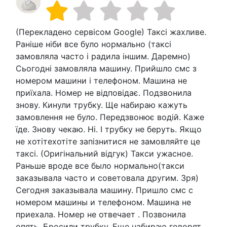
(Перекладено сервісом Google) Таксі жахливе.
Раніше ніби все було нормально (таксі
замовляла часто і радила іншим. Даремно)
Сьогодні замовляла машину. Прийшло смс з
номером машини і телефоном. Машина не
приїхала. Номер не відповідає. Подзвонила
знову. Кинули трубку. Ще набираю кажуть
замовлення не було. Передзвонює водій. Каже
їде. Знову чекаю. Ні. І трубку не беруть. Якщо
не хотітехотіте запізнитися не замовляйте це
таксі. (Оригінальний відгук) Такси ужасное.
Раньше вроде все было нормально(такси
заказывала часто и советовала другим. Зря)
Сегодня заказывала машину. Пришло смс с
номером машины и телефоном. Машина не
приехала. Номер не отвечает . Позвонила
опять. Бросили трубку. Еще набираю говорят