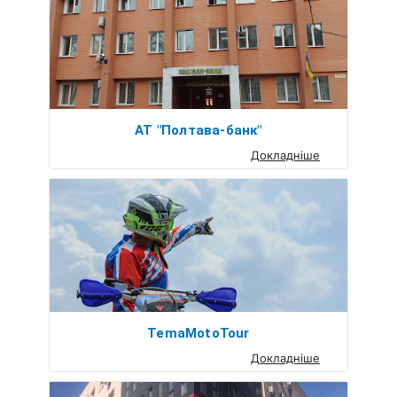
АТ "Полтава-банк"
Докладніше
TemaMotoTour
Докладніше